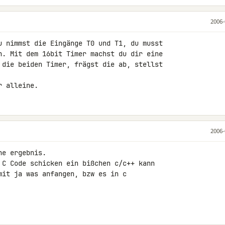
2006-
u nimmst die Eingänge T0 und T1, du musst

n. Mit dem 16bit Timer machst du dir eine

 die beiden Timer, frägst die ab, stellst

r alleine.
2006-
e ergebnis.

 C Code schicken ein bißchen c/c++ kann

mit ja was anfangen, bzw es in c
