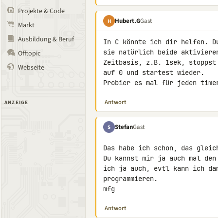
Projekte & Code
Hubert.G
Gast
H
Markt
Ausbildung & Beruf
In C könnte ich dir helfen. D
sie natürlich beide aktiviere
Offtopic
Zeitbasis, z.B. 1sek, stoppst
Webseite
auf 0 und startest wieder.

Probier es mal für jeden time
Antwort
ANZEIGE
Stefan
Gast
S
Das habe ich schon, das gleich
Du kannst mir ja auch mal den
ich ja auch, evtl kann ich da
programmieren.

mfg
Antwort