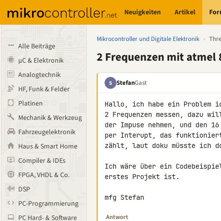
Neuigkeiten
Artikel
Fo
Mikrocontroller und Digitale Elektronik
›
Thr
Alle Beiträge
2 Frequenzen mit atmel
µC & Elektronik
Analogtechnik
Stefan
Gast
S
HF, Funk & Felder
Platinen
Hallo, ich habe ein Problem i
2 Frequenzen messen, dazu wil
Mechanik & Werkzeug
der Impuse nehmen, und den 16
Fahrzeugelektronik
per Interupt, das funktionier
zählt, laut doku müsste ich d
Haus & Smart Home
Compiler & IDEs
Ich wäre über ein Codebeispie
FPGA, VHDL & Co.
erstes Projekt ist.

DSP
mfg Stefan
PC-Programmierung
Antwort
PC Hard- & Software