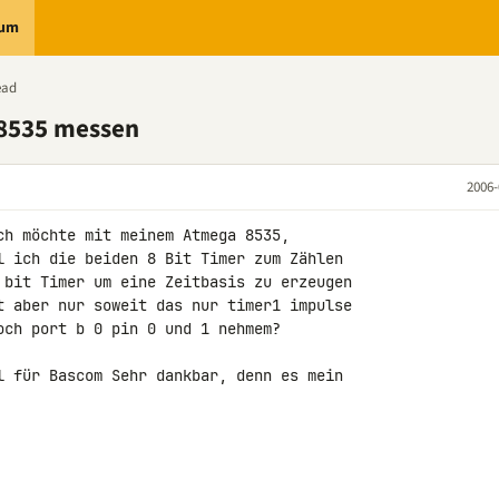
rum
ead
 8535 messen
2006-
ch möchte mit meinem Atmega 8535,

l ich die beiden 8 Bit Timer zum Zählen

 bit Timer um eine Zeitbasis zu erzeugen

t aber nur soweit das nur timer1 impulse

och port b 0 pin 0 und 1 nehmem?

l für Bascom Sehr dankbar, denn es mein
