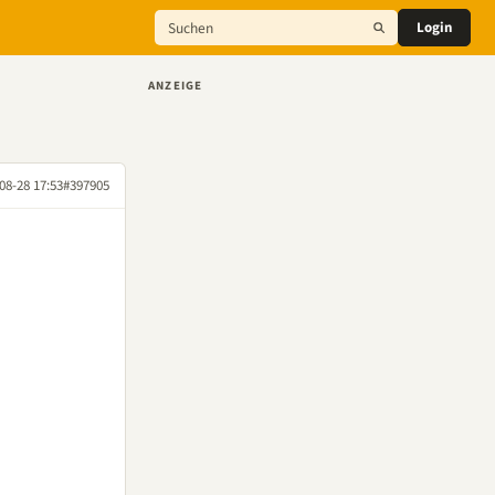
Login
ANZEIGE
08-28 17:53
#397905