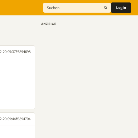
Login
ANZEIGE
2-20 09:37
#6594698
2-20 09:44
#6594704