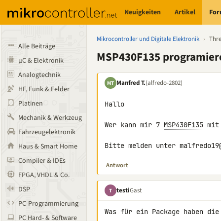
Neuigkeiten
Artikel
Fo
Mikrocontroller und Digitale Elektronik
›
Thr
Alle Beiträge
MSP430F135 programier
µC & Elektronik
Analogtechnik
Manfred T.
(alfredo-2802)
MT
HF, Funk & Felder
Platinen
Hallo

Mechanik & Werkzeug
Wer kann mir 7 
MSP430F135
 mit
Fahrzeugelektronik
Bitte melden unter malfredo19
Haus & Smart Home
Compiler & IDEs
Antwort
FPGA, VHDL & Co.
DSP
testi
Gast
T
PC-Programmierung
Was für ein Package haben die
PC Hard- & Software