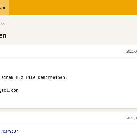
rum
ead
en
2021-0
 einem HEX File beschreiben.

@aol.com
2021-0
 
MSP430
?