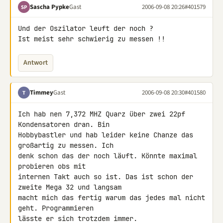
Sascha Pypke
Gast
2006-09-08 20:26
#401579
SP
Und der Oszilator leuft der noch ?

Ist meist sehr schwierig zu messen !!
Antwort
Timmey
Gast
2006-09-08 20:30
#401580
T
Ich hab nen 7,372 MHZ Quarz über zwei 22pf 
Kondensatoren dran. Bin

Hobbybastler und hab leider keine Chanze das 
großartig zu messen. Ich

denk schon das der noch läuft. Könnte maximal 
probieren obs mit

internen Takt auch so ist. Das ist schon der 
zweite Mega 32 und langsam

macht mich das fertig warum das jedes mal nicht 
geht. Programmieren

lässte er sich trotzdem immer.