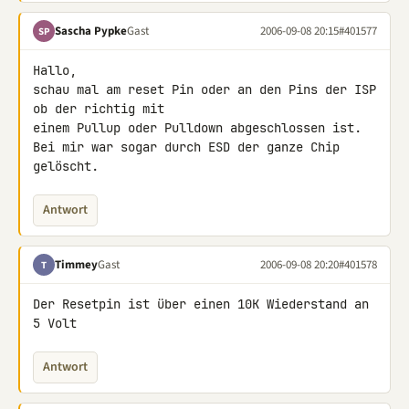
Sascha Pypke
Gast
2006-09-08 20:15
#401577
SP
Hallo,

schau mal am reset Pin oder an den Pins der ISP 
ob der richtig mit

einem Pullup oder Pulldown abgeschlossen ist.

Bei mir war sogar durch ESD der ganze Chip 
gelöscht.
Antwort
Timmey
Gast
2006-09-08 20:20
#401578
T
Der Resetpin ist über einen 10K Wiederstand an 
5 Volt
Antwort