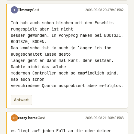
Timmey
Gast
2006-09-08 20:47
#401582
T
Ich hab auch schon bischen mit den Fusebits 
rumgespielt aber ist nicht

besser geworden. In Ponyprog haken bei BOOTSZ1, 
BOOTSZ0, BODEN.

Das komische ist ja auch je länger ich ihn 
ausgeschaltet lasse desto

länger geht er dann mal kurz. Sehr seltsam. 
Dachte nicht das solche

modernen Controller noch so empfindlich sind. 
Hab auch schon

verschiedene Quarze ausprobiert aber erfolglos.
Antwort
crazy horse
Gast
2006-09-08 21:20
#401583
CH
es liegt auf jeden Fall an dir oder deiner 