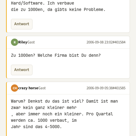
Hard/Software. Ich verbaue

die zu 1000en, da gibts keine Probleme.
Antwort
Riley
Gast
2006-09-08 23:02
#401584
R
Zu 1000en? Welche Firma bist Du denn?
Antwort
crazy horse
Gast
2006-09-09 05:38
#401585
CH
Warum? Denkst du das ist viel? Damit ist man 
zwar kein ganz kleiner mehr

, aber immer noch ein kleiner. Pro Quartal 
werden ca. 1000 verbaut, im

Jahr sind das 4-5000.