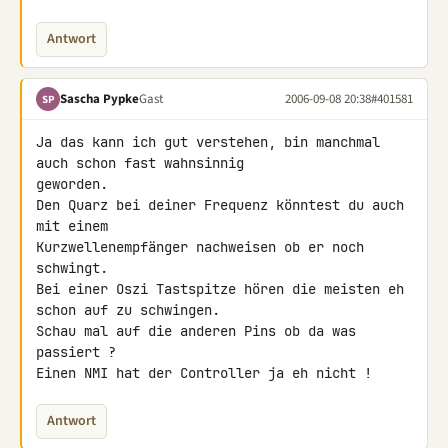
Antwort
Sascha Pypke
Gast
2006-09-08 20:38
#401581
SP
Ja das kann ich gut verstehen, bin manchmal 
auch schon fast wahnsinnig

geworden.

Den Quarz bei deiner Frequenz könntest du auch 
mit einem

Kurzwellenempfänger nachweisen ob er noch 
schwingt.

Bei einer Oszi Tastspitze hören die meisten eh 
schon auf zu schwingen.

Schau mal auf die anderen Pins ob da was 
passiert ?

Einen NMI hat der Controller ja eh nicht !
Antwort