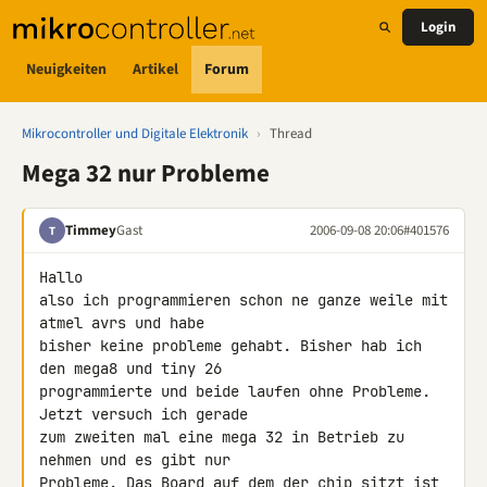
Login
Neuigkeiten
Artikel
Forum
Mikrocontroller und Digitale Elektronik
›
Thread
Mega 32 nur Probleme
Timmey
Gast
2006-09-08 20:06
#401576
T
Hallo

also ich programmieren schon ne ganze weile mit 
atmel avrs und habe

bisher keine probleme gehabt. Bisher hab ich 
den mega8 und tiny 26

programmierte und beide laufen ohne Probleme. 
Jetzt versuch ich gerade

zum zweiten mal eine mega 32 in Betrieb zu 
nehmen und es gibt nur

Probleme. Das Board auf dem der chip sitzt ist 