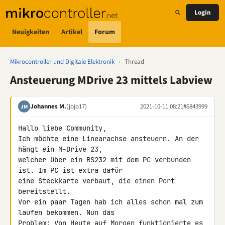
Login
Neuigkeiten
Artikel
Forum
Mikrocontroller und Digitale Elektronik
›
Thread
Ansteuerung MDrive 23 mittels Labview
Johannes M.
(jojo17)
2021-10-11 08:21
#6843999
JM
Hallo liebe Community,

Ich möchte eine Linearachse ansteuern. An der 
hängt ein M-Drive 23, 

welcher über ein RS232 mit dem PC verbunden 
ist. Im PC ist extra dafür 

eine Steckkarte verbaut, die einen Port 
bereitstellt.

Vor ein paar Tagen hab ich alles schon mal zum 
laufen bekommen. Nun das 

Problem: Von Heute auf Morgen funktionierte es 