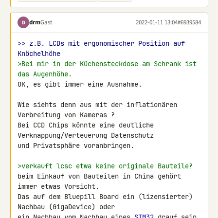
drm
Gast
2022-01-11 13:04
#6939584
D
>> z.B. LCDs mit ergonomischer Position auf 
Knöchelhöhe
>Bei mir in der Küchensteckdose am Schrank ist 
das Augenhöhe.
OK, es gibt immer eine Ausnahme.

Wie siehts denn aus mit der inflationären 
Verbreitung von Kameras ?

Bei CCD Chips könnte eine deutliche 
Verknappung/Verteuerung Datenschutz 

und Privatsphäre voranbringen.

>verkauft lcsc etwa keine originale Bauteile?
beim Einkauf von Bauteilen in China gehört 
immer etwas Vorsicht.

Das auf dem Bluepill Board ein (lizensierter) 
Nachbau (GigaDevice) oder 

ein Nachbau vom Nachbau eines 
STM32
 drauf sein 