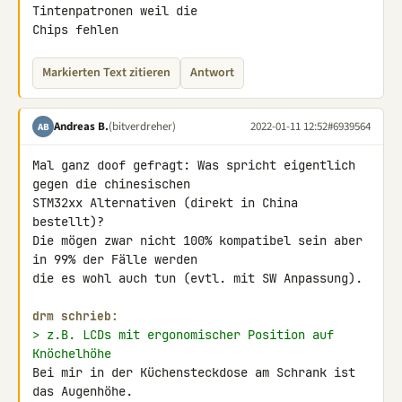
Tintenpatronen weil die 

Chips fehlen
Markierten Text zitieren
Antwort
Andreas B.
(bitverdreher)
2022-01-11 12:52
#6939564
AB
Mal ganz doof gefragt: Was spricht eigentlich 
gegen die chinesischen 

STM32xx Alternativen (direkt in China 
bestellt)?

Die mögen zwar nicht 100% kompatibel sein aber 
in 99% der Fälle werden 

die es wohl auch tun (evtl. mit SW Anpassung).

drm schrieb:
> z.B. LCDs mit ergonomischer Position auf 
Knöchelhöhe
Bei mir in der Küchensteckdose am Schrank ist 
das Augenhöhe.