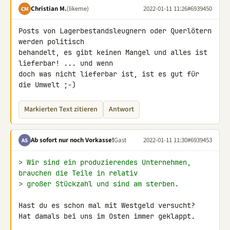
Christian M.
(likeme)
2022-01-11 11:26
#6939450
CM
Posts von Lagerbestandsleugnern oder Querlötern 
werden politisch 

behandelt, es gibt keinen Mangel und alles ist 
lieferbar! ... und wenn 

doch was nicht lieferbar ist, ist es gut für 
die Umwelt ;-)
Markierten Text zitieren
Antwort
Ab sofort nur noch Vorkasse!
Gast
2022-01-11 11:30
#6939453
AS
> Wir sind ein produzierendes Unternehmen, 
brauchen die Teile in relativ
> großer Stückzahl und sind am sterben.
Hast du es schon mal mit Westgeld versucht?

Hat damals bei uns im Osten immer geklappt.