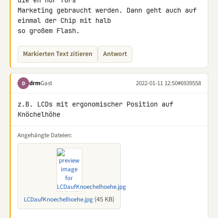
die eh nur fürs 

Marketing gebraucht werden. Dann geht auch auf 
einmal der Chip mit halb 

so großem Flash.
Markierten Text zitieren
Antwort
drm
Gast
2022-01-11 12:50
#6939558
D
z.B. LCDs mit ergonomischer Position auf 
Knöchelhöhe
Angehängte Dateien:
(45 KB)
LCDaufKnoechelhoehe.jpg