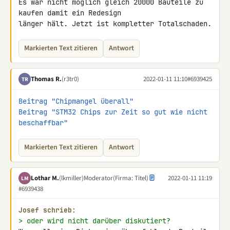
Es war nicht möglich gleich 20000 Bauteile zu 
kaufen damit ein Redesign 

länger hält. Jetzt ist kompletter Totalschaden.
Markierten Text zitieren
Antwort
Thomas R.
(r3tr0)
2022-01-11 11:10
#6939425
TR
Beitrag "Chipmangel überall"
Beitrag "STM32 Chips zur Zeit so gut wie nicht 
beschaffbar"
Markierten Text zitieren
Antwort
Lothar M.
(lkmiller)
Moderator
(Firma: Titel)
2022-01-11 11:19
LM
#6939438
Josef schrieb:
> oder wird nicht darüber diskutiert?