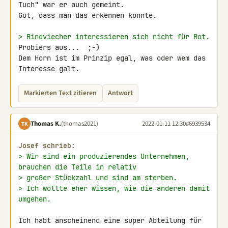
Tuch" war er auch gemeint. 

Gut, dass man das erkennen konnte.

> Rindviecher interessieren sich nicht für Rot.
Probiers aus...  ;-)

Dem Horn ist im Prinzip egal, was oder wem das 
Interesse galt.
Markierten Text zitieren
Antwort
Thomas K.
(thomas2021)
2022-01-11 12:30
#6939534
TK
Josef schrieb:
> Wir sind ein produzierendes Unternehmen, 
brauchen die Teile in relativ
> großer Stückzahl und sind am sterben.
> Ich wollte eher wissen, wie die anderen damit 
umgehen.
Ich habt anscheinend eine super Abteilung für 