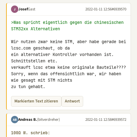
Josef
Gast
2022-01-11 12:56
#6939570
J
>Was spricht eigentlich gegen die chinesischen 
STM32xx Alternativen
Wir nutzen zwar keine STM, aber habe gerade bei 
lcsc.com geschaut, ob da 

ein alternativer Kontroller vorhanden ist. 
Schnittstellen etc.

verkauft lcsc etwa keine originale Bauteile????

Sorry, wenn das offensichtlich war, wir haben 
wie gesagt mit STM nichts 

zu tun gehabt.
Markierten Text zitieren
Antwort
Andreas B.
(bitverdreher)
2022-01-11 12:58
#6939572
AB
100Ω W. schrieb: