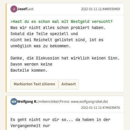
Josef
Gast
2022-01-11 11:44
#6939469
J
>Hast du es schon mal mit Westgeld versucht?
Was wir nicht alles schon probiert haben. 
Sobald die Teile speziell und 

nicht bei Reichelt gelistet sind, ist es 
unmöglich was zu bekommen.

Danke, die Diskussion hat wirklich keinen Sinn. 
Davon werden keine 

Bauteile kommen.
Markierten Text zitieren
Antwort
Wolfgang R.
(mikemcbike)
(Firma: www.wolfgangrobel.de)
WR
2022-01-11 11:47
#6939476
Es geht nicht nur dir so... da haben in der 
Vergangenheit nur 
