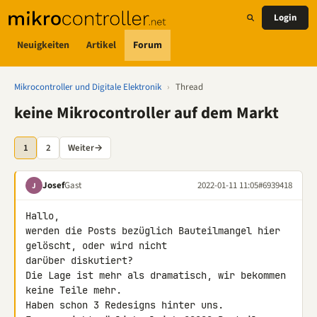
Login
Neuigkeiten
Artikel
Forum
Mikrocontroller und Digitale Elektronik
›
Thread
keine Mikrocontroller auf dem Markt
1
2
Weiter
→
Josef
Gast
2022-01-11 11:05
#6939418
J
Hallo,

werden die Posts bezüglich Bauteilmangel hier 
gelöscht, oder wird nicht 

darüber diskutiert?

Die Lage ist mehr als dramatisch, wir bekommen 
keine Teile mehr.

Haben schon 3 Redesigns hinter uns.
