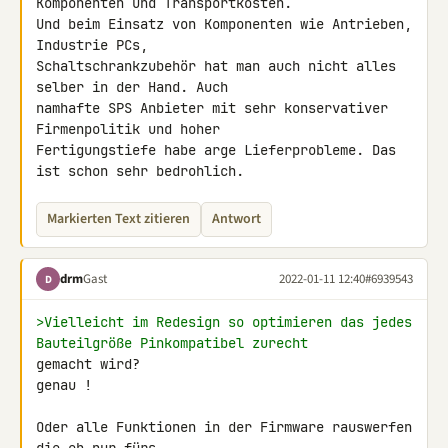
Komponenten und Transportkosten. 

Und beim Einsatz von Komponenten wie Antrieben, 
Industrie PCs, 

Schaltschrankzubehör hat man auch nicht alles 
selber in der Hand. Auch 

namhafte SPS Anbieter mit sehr konservativer 
Firmenpolitik und hoher 

Fertigungstiefe habe arge Lieferprobleme. Das 
ist schon sehr bedrohlich.
Markierten Text zitieren
Antwort
drm
Gast
2022-01-11 12:40
#6939543
D
>Vielleicht im Redesign so optimieren das jedes 
Bauteilgröße Pinkompatibel zurecht 
gemacht wird?

genau !

Oder alle Funktionen in der Firmware rauswerfen 