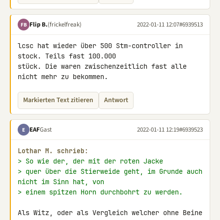
Flip B.
(frickelfreak)
2022-01-11 12:07
#6939513
FB
lcsc hat wieder über 500 Stm-controller in 
stock. Teils fast 100.000 

stück. Die waren zwischenzeitlich fast alle 
nicht mehr zu bekommen.
Markierten Text zitieren
Antwort
EAF
Gast
2022-01-11 12:19
#6939523
E
Lothar M. schrieb:
> So wie der, der mit der roten Jacke
> quer über die Stierweide geht, im Grunde auch 
nicht im Sinn hat, von
> einem spitzen Horn durchbohrt zu werden.
Als Witz, oder als Vergleich welcher ohne Beine 