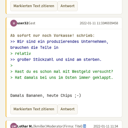
Markierten Text zitieren
Antwort
user32
Gast
2022-01-11 11:33
#6939458
U
Ab sofort nur noch Vorkasse! schrieb:
>> Wir sind ein produzierendes Unternehmen, 
brauchen die Teile in
> relativ
>> großer Stückzahl und sind am sterben.
>
> Hast du es schon mal mit Westgeld versucht?
> Hat damals bei uns im Osten immer geklappt.
Damals Bananen, heute Chips ;-)
Markierten Text zitieren
Antwort
Lothar M.
(lkmiller)
Moderator
(Firma: Titel)
2022-01-11 11:34
LM