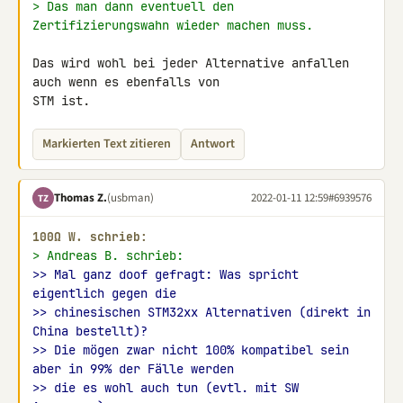
> Das man dann eventuell den 
Zertifizierungswahn wieder machen muss.
Das wird wohl bei jeder Alternative anfallen 
auch wenn es ebenfalls von 

STM ist.
Markierten Text zitieren
Antwort
Thomas Z.
(usbman)
2022-01-11 12:59
#6939576
TZ
100Ω W. schrieb:
> Andreas B. schrieb:
>> Mal ganz doof gefragt: Was spricht 
eigentlich gegen die
>> chinesischen STM32xx Alternativen (direkt in 
China bestellt)?
>> Die mögen zwar nicht 100% kompatibel sein 
aber in 99% der Fälle werden
>> die es wohl auch tun (evtl. mit SW 