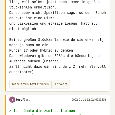
Tipp, weil selbst jetzt noch immer in großen 
Stückzahlen erhältlich.

Da du aber nicht Spezifisch sagst wo der "Schuh 
drückt" ist eine Hilfe 

und Diskussion und etwaige Lösung, halt auch 
nicht möglich.

Bei so großen Stückzahlen wie du sie erwähnst, 
wäre ja auch an ein 

Kunden IC oder Hybrid zu denken.

Dann wiederum gibt es FAB's die händeringend 
Aufträge suchen.(Unserer 

zählt nicht dazu wir sind da z.Z. mehr als voll 
ausgelastet)
Markierten Text zitieren
Antwort
Josef
Gast
2022-01-11 12:02
#6939505
J
> Ich könnte dir zumindest einen 