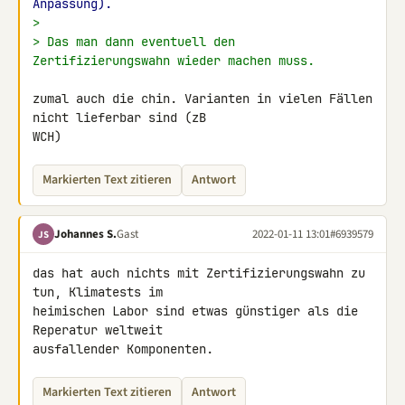
Anpassung).
>
> Das man dann eventuell den 
Zertifizierungswahn wieder machen muss.
zumal auch die chin. Varianten in vielen Fällen 
nicht lieferbar sind (zB 

WCH)
Markierten Text zitieren
Antwort
Johannes S.
Gast
2022-01-11 13:01
#6939579
JS
das hat auch nichts mit Zertifizierungswahn zu 
tun, Klimatests im 

heimischen Labor sind etwas günstiger als die 
Reperatur weltweit 

ausfallender Komponenten.
Markierten Text zitieren
Antwort