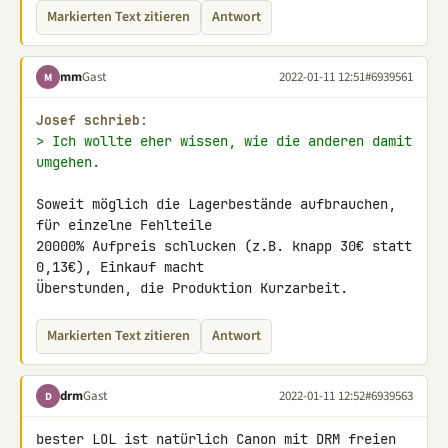
Markierten Text zitieren
Antwort
mm
Gast
2022-01-11 12:51
#6939561
M
Josef schrieb:
> Ich wollte eher wissen, wie die anderen damit 
umgehen.
Soweit möglich die Lagerbestände aufbrauchen, 
für einzelne Fehlteile 

20000% Aufpreis schlucken (z.B. knapp 30€ statt 
0,13€), Einkauf macht 

Überstunden, die Produktion Kurzarbeit.
Markierten Text zitieren
Antwort
drm
Gast
2022-01-11 12:52
#6939563
D
bester LOL ist natürlich Canon mit DRM freien 