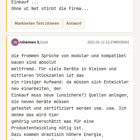
Einkauf ...

Ohne uC Net stirbt die Firma...
Markierten Text zitieren
Antwort
Johannes S.
Gast
2022-01-11 12:37
#6939541
JS
die frommen Sprüche von modular und kompatibel 
bauen sind absolut 

weltfremd. Für viele Geräte in kleinen und 
mittleren Stückzahlen ist das 

ein riesiger Aufwand: da müssen sich Entwickler 
neu einarbeiten, der 

Einkauf muss neue (unsichere?) Quellen anlegen, 
die neuen Geräte müssen 

getestet und zertifiziert werden usw. usw. Ich 
denke das wird hier 

gehörig unterschätzt was für eine 
Produktentwicklung nötig ist.

Dazu kommen drastisch höhere Energie, 