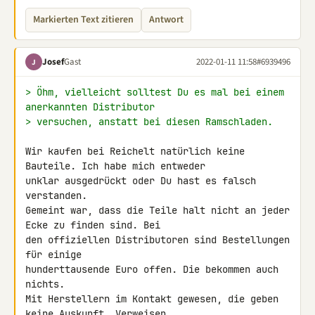
Markierten Text zitieren
Antwort
Josef
Gast
2022-01-11 11:58
#6939496
J
> Öhm, vielleicht solltest Du es mal bei einem 
anerkannten Distributor
> versuchen, anstatt bei diesen Ramschladen.
Wir kaufen bei Reichelt natürlich keine 
Bauteile. Ich habe mich entweder 

unklar ausgedrückt oder Du hast es falsch 
verstanden.

Gemeint war, dass die Teile halt nicht an jeder 
Ecke zu finden sind. Bei 

den offiziellen Distributoren sind Bestellungen 
für einige 

hunderttausende Euro offen. Die bekommen auch 
nichts.

Mit Herstellern im Kontakt gewesen, die geben 
keine Auskunft. Verweisen 
