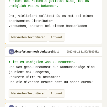
> nicht bei Reichelt gelistet sind, ist es 
unmöglich was zu bekommen.
Öhm, vielleicht solltest Du es mal bei einem 
anerkannten Distributor 

versuchen, anstatt bei diesen Ramschladen.
Markierten Text zitieren
Antwort
Ab sofort nur noch Vorkasse!
Gast
2022-01-11 11:50
#6939482
AS
> ist es unmöglich was zu bekommen.
Und was genau brauchst du? Rundumschläge sind 
ja nicht dazu angetan, 

konkrete Hilfe zu bekommen:

Und die diversen Broker hast du schon durch?
Markierten Text zitieren
Antwort