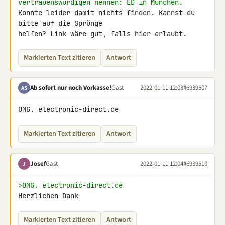
vertrauenswürdigen nennen: ED in München.
Konnte leider damit nichts finden. Kannst du 
bitte auf die Sprünge 

helfen? Link wäre gut, falls hier erlaubt.
Markierten Text zitieren
Antwort
Ab sofort nur noch Vorkasse!
Gast
2022-01-11 12:03
#6939507
AS
OMG. electronic-direct.de
Markierten Text zitieren
Antwort
Josef
Gast
2022-01-11 12:04
#6939510
J
>OMG. electronic-direct.de
Herzlichen Dank
Markierten Text zitieren
Antwort