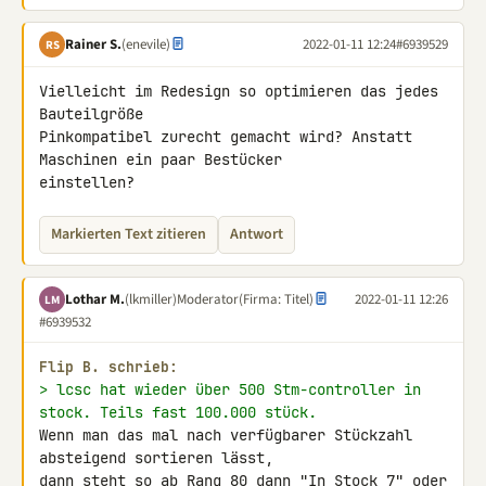
Rainer S.
(enevile)
2022-01-11 12:24
#6939529
RS
Vielleicht im Redesign so optimieren das jedes 
Bauteilgröße 

Pinkompatibel zurecht gemacht wird? Anstatt 
Maschinen ein paar Bestücker 

einstellen?
Markierten Text zitieren
Antwort
Lothar M.
(lkmiller)
Moderator
(Firma: Titel)
2022-01-11 12:26
LM
#6939532
Flip B. schrieb:
> lcsc hat wieder über 500 Stm-controller in 
stock. Teils fast 100.000 stück.
Wenn man das mal nach verfügbarer Stückzahl 
absteigend sortieren lässt, 

dann steht so ab Rang 80 dann "In Stock 7" oder 