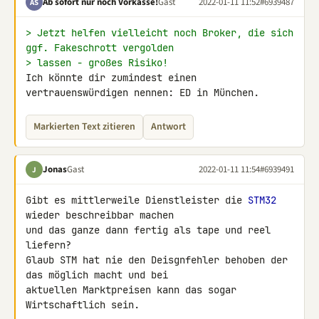
Ab sofort nur noch Vorkasse!
Gast
2022-01-11 11:52
#6939487
AS
> Jetzt helfen vielleicht noch Broker, die sich 
ggf. Fakeschrott vergolden
> lassen - großes Risiko!
Ich könnte dir zumindest einen 
vertrauenswürdigen nennen: ED in München.
Markierten Text zitieren
Antwort
Jonas
Gast
2022-01-11 11:54
#6939491
J
Gibt es mittlerweile Dienstleister die 
STM32
wieder beschreibbar machen 

und das ganze dann fertig als tape und reel 
liefern?

Glaub STM hat nie den Deisgnfehler behoben der 
das möglich macht und bei 

aktuellen Marktpreisen kann das sogar 
Wirtschaftlich sein.