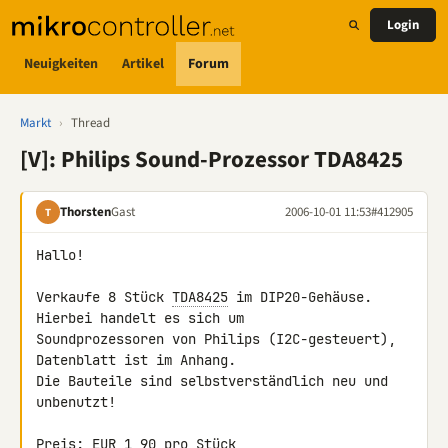
Login
Neuigkeiten
Artikel
Forum
Markt
›
Thread
[V]: Philips Sound-Prozessor TDA8425
Thorsten
Gast
2006-10-01 11:53
#412905
T
Hallo!

Verkaufe 8 Stück 
TDA8425
 im DIP20-Gehäuse. 
Hierbei handelt es sich um

Soundprozessoren von Philips (I2C-gesteuert), 
Datenblatt ist im Anhang.

Die Bauteile sind selbstverständlich neu und 
unbenutzt!

Preis: EUR 1,90 pro Stück
