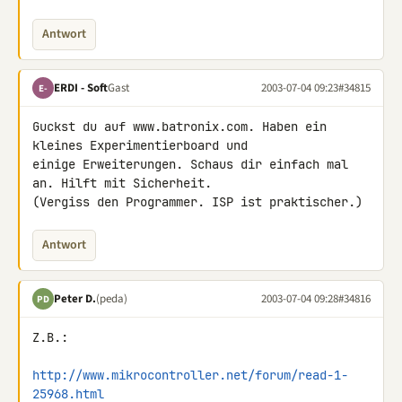
Antwort
ERDI - Soft
Gast
2003-07-04 09:23
#34815
E-
Guckst du auf www.batronix.com. Haben ein 
kleines Experimentierboard und 

einige Erweiterungen. Schaus dir einfach mal 
an. Hilft mit Sicherheit. 

(Vergiss den Programmer. ISP ist praktischer.)
Antwort
Peter D.
(peda)
2003-07-04 09:28
#34816
PD
Z.B.:

http://www.mikrocontroller.net/forum/read-1-
25968.html