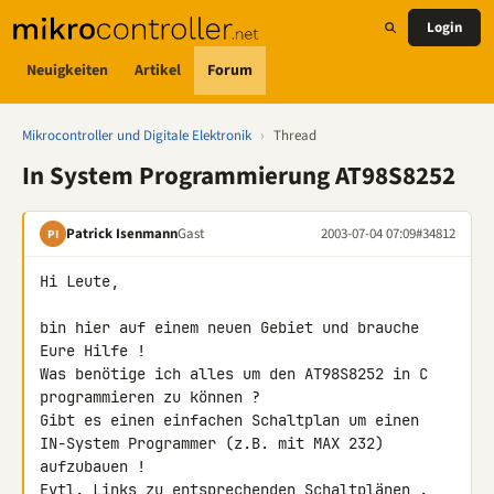
Login
Neuigkeiten
Artikel
Forum
Mikrocontroller und Digitale Elektronik
›
Thread
In System Programmierung AT98S8252
Patrick Isenmann
Gast
2003-07-04 07:09
#34812
PI
Hi Leute,

bin hier auf einem neuen Gebiet und brauche 
Eure Hilfe !

Was benötige ich alles um den AT98S8252 in C 
programmieren zu können ?

Gibt es einen einfachen Schaltplan um einen

IN-System Programmer (z.B. mit MAX 232) 
aufzubauen !

Evtl. Links zu entsprechenden Schaltplänen .
