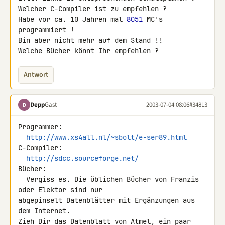
Welcher C-Compiler ist zu empfehlen ?

Habe vor ca. 10 Jahren mal 
8051
 MC's 
programmiert !

Bin aber nicht mehr auf dem Stand !!

Welche Bücher könnt Ihr empfehlen ?
Antwort
Depp
Gast
2003-07-04 08:06
#34813
D
Programmer:

http://www.xs4all.nl/~sbolt/e-ser89.html
C-Compiler:

http://sdcc.sourceforge.net/
Bücher:

  Vergiss es. Die üblichen Bücher von Franzis 
oder Elektor sind nur 

abgepinselt Datenblätter mit Ergänzungen aus 
dem Internet.

Zieh Dir das Datenblatt von Atmel, ein paar 