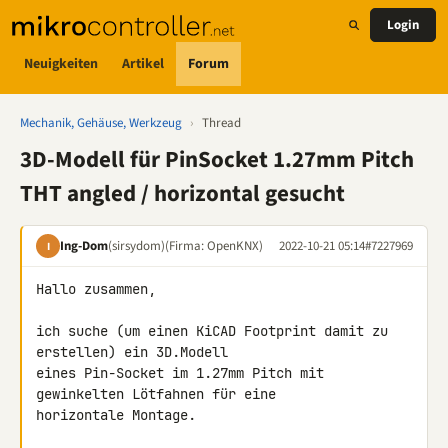
Login
Neuigkeiten
Artikel
Forum
Mechanik, Gehäuse, Werkzeug
›
Thread
3D-Modell für PinSocket 1.27mm Pitch
THT angled / horizontal gesucht
Ing-Dom
(sirsydom)
(Firma: OpenKNX)
2022-10-21 05:14
#7227969
I
Hallo zusammen,

ich suche (um einen KiCAD Footprint damit zu 
erstellen) ein 3D.Modell 

eines Pin-Socket im 1.27mm Pitch mit 
gewinkelten Lötfahnen für eine 

horizontale Montage.
