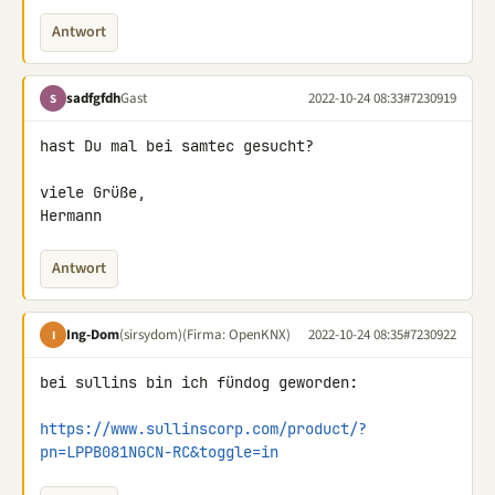
Antwort
sadfgfdh
Gast
2022-10-24 08:33
#7230919
S
hast Du mal bei samtec gesucht?

viele Grüße,

Hermann
Antwort
Ing-Dom
(sirsydom)
(Firma: OpenKNX)
2022-10-24 08:35
#7230922
I
bei sullins bin ich fündog geworden:

https://www.sullinscorp.com/product/?
pn=LPPB081NGCN-RC&toggle=in