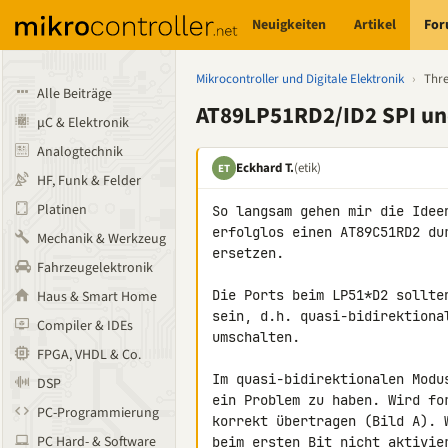
Neuigkeiten
Artikel
Fo
Mikrocontroller und Digitale Elektronik
›
Thr
Alle Beiträge
AT89LP51RD2/ID2 SPI un
µC & Elektronik
Analogtechnik
Eckhard T.
(etik)
ET
HF, Funk & Felder
Platinen
So langsam gehen mir die Idee
erfolglos einen AT89C51RD2 du
Mechanik & Werkzeug
ersetzen.

Fahrzeugelektronik
Die Ports beim LP51*D2 sollte
Haus & Smart Home
sein, d.h. quasi-bidirektiona
Compiler & IDEs
umschalten.

FPGA, VHDL & Co.
Im quasi-bidirektionalen Modu
DSP
ein Problem zu haben. Wird fo
PC-Programmierung
korrekt übertragen (Bild A). 
PC Hard- & Software
beim ersten Bit nicht aktivie