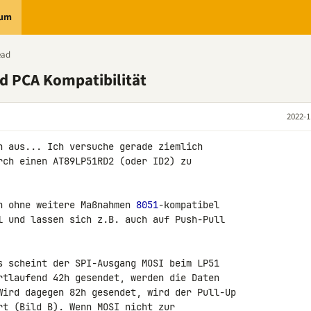
rum
ead
d PCA Kompatibilität
2022-1
n aus... Ich versuche gerade ziemlich 

rch einen AT89LP51RD2 (oder ID2) zu 

n ohne weitere Maßnahmen 
8051
-kompatibel 

l und lassen sich z.B. auch auf Push-Pull 

s scheint der SPI-Ausgang MOSI beim LP51 

rtlaufend 42h gesendet, werden die Daten 

Wird dagegen 82h gesendet, wird der Pull-Up 

rt (Bild B). Wenn MOSI nicht zur 
