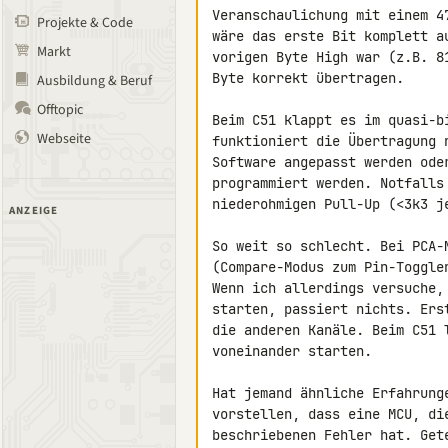
Veranschaulichung mit einem 4
Projekte & Code
wäre das erste Bit komplett a
Markt
vorigen Byte High war (z.B. 8
Byte korrekt übertragen.

Ausbildung & Beruf
Offtopic
Beim C51 klappt es im quasi-b
Webseite
funktioniert die Übertragung 
Software angepasst werden ode
programmiert werden. Notfalls
niederohmigen Pull-Up (<3k3 je
ANZEIGE
So weit so schlecht. Bei PCA-
(Compare-Modus zum Pin-Toggle
Wenn ich allerdings versuche,
starten, passiert nichts. Ers
die anderen Kanäle. Beim C51 
voneinander starten.

Hat jemand ähnliche Erfahrung
vorstellen, dass eine MCU, di
beschriebenen Fehler hat. Gete