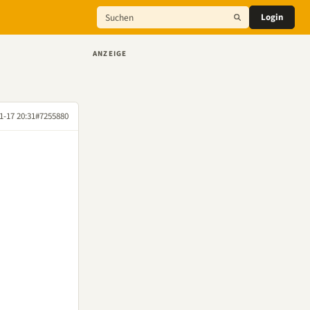
Login
ANZEIGE
1-17 20:31
#7255880