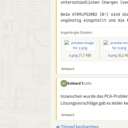
unterschiedlichen Chargen (ve
Beim AT89LP51RB2 (B!) sind di
ungünstig eingstellt und die 
Angehängte Dateien:
(7,7 KB)
(6,2 K
a.png
b.png
Antwort
Eckhard T.
(etik)
ET
Inzwischen wurde das PCA-Problem 
Lösungsvorschläge gab es leider ke
Antwort
Thread beobachten