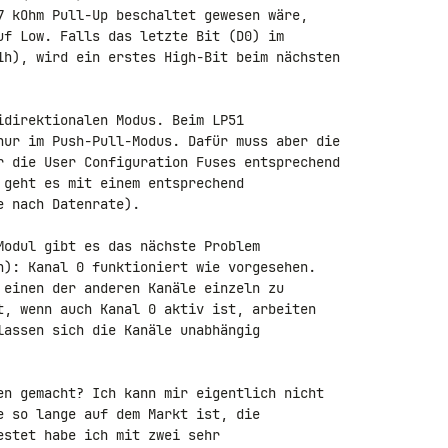
7 kOhm Pull-Up beschaltet gewesen wäre, 

uf Low. Falls das letzte Bit (D0) im 

1h), wird ein erstes High-Bit beim nächsten 

idirektionalen Modus. Beim LP51 

nur im Push-Pull-Modus. Dafür muss aber die 

r die User Configuration Fuses entsprechend 

 geht es mit einem entsprechend 

 nach Datenrate).

Modul gibt es das nächste Problem 

n): Kanal 0 funktioniert wie vorgesehen. 

 einen der anderen Kanäle einzeln zu 

t, wenn auch Kanal 0 aktiv ist, arbeiten 

lassen sich die Kanäle unabhängig 

en gemacht? Ich kann mir eigentlich nicht 

e so lange auf dem Markt ist, die 

stet habe ich mit zwei sehr 
