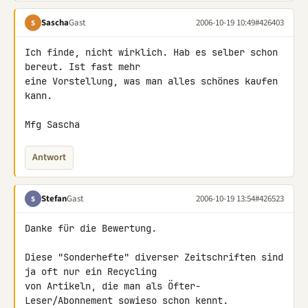
Sascha
Gast
2006-10-19 10:49
#426403
S
Ich finde, nicht wirklich. Hab es selber schon 
bereut. Ist fast mehr 

eine Vorstellung, was man alles schönes kaufen 
kann.

Mfg Sascha
Antwort
Stefan
Gast
2006-10-19 13:54
#426523
S
Danke für die Bewertung.

Diese "Sonderhefte" diverser Zeitschriften sind 
ja oft nur ein Recycling 

von Artikeln, die man als Öfter-
Leser/Abonnement sowieso schon kennt.