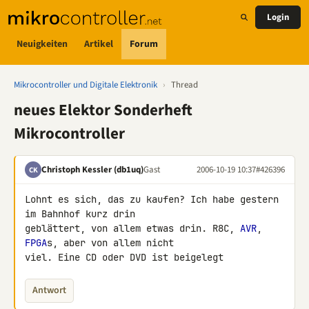
Login
Neuigkeiten
Artikel
Forum
Mikrocontroller und Digitale Elektronik
›
Thread
neues Elektor Sonderheft
Mikrocontroller
Christoph Kessler (db1uq)
Gast
2006-10-19 10:37
#426396
CK
Lohnt es sich, das zu kaufen? Ich habe gestern 
im Bahnhof kurz drin 

geblättert, von allem etwas drin. R8C, 
AVR
, 
FPGA
s, aber von allem nicht 

viel. Eine CD oder DVD ist beigelegt
Antwort