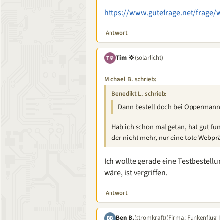
https://www.gutefrage.net/frage/
Antwort
Tim 🔆
(solarlicht)
T🔆
Michael B. schrieb:
Benedikt L. schrieb:
Dann bestell doch bei Oppermann
Hab ich schon mal getan, hat gut fun
der nicht mehr, nur eine tote Webpr
Ich wollte gerade eine Testbestell
wäre, ist vergriffen.
Antwort
Ben B.
(stromkraft)
(Firma: Funkenflug I
BB