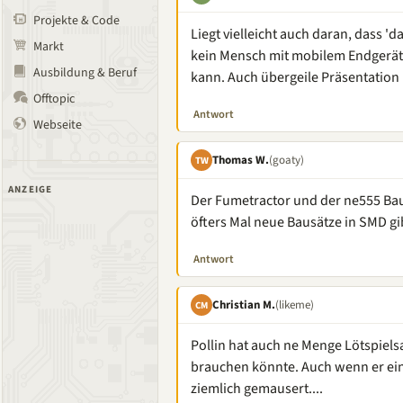
Projekte & Code
Liegt vielleicht auch daran, dass 
Markt
kein Mensch mit mobilem Endgerät 
Ausbildung & Beruf
kann. Auch übergeile Präsentation
Offtopic
Antwort
Webseite
Thomas W.
(goaty)
TW
ANZEIGE
Der Fumetractor und der ne555 Ba
öfters Mal neue Bausätze in SMD gi
Antwort
Christian M.
(likeme)
CM
Pollin hat auch ne Menge Lötspiel
brauchen könnte. Auch wenn er eine
ziemlich gemausert....