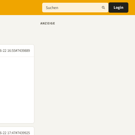
Login
ANZEIGE
6-22 16:55
#7439889
6-22 17:47
#7439925