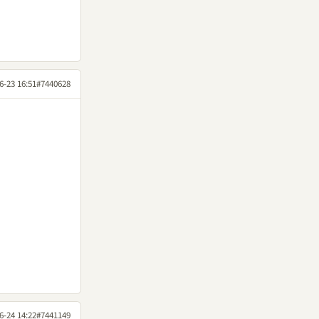
6-23 16:51
#7440628
6-24 14:22
#7441149