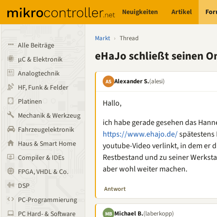
Neuigkeiten
Artikel
Fo
Markt
›
Thread
Alle Beiträge
eHaJo schließt seinen O
µC & Elektronik
Analogtechnik
Alexander S.
(alesi)
AS
HF, Funk & Felder
Platinen
Hallo,
Mechanik & Werkzeug
ich habe gerade gesehen das Hann
Fahrzeugelektronik
https://www.ehajo.de/
spätestens 
Haus & Smart Home
youtube-Video verlinkt, in dem er 
Restbestand und zu seiner Werksta
Compiler & IDEs
aber wohl weiter machen.
FPGA, VHDL & Co.
DSP
Antwort
PC-Programmierung
Michael B.
(laberkopp)
PC Hard- & Software
MB