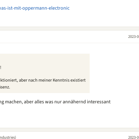
was-ist-mit-oppermann-electronic
2023-0
!
ktioniert, aber nach meiner Kenntnis existiert
äsenz.
ung machen, aber alles was nur annähernd interessant
ndustries)
2023-0