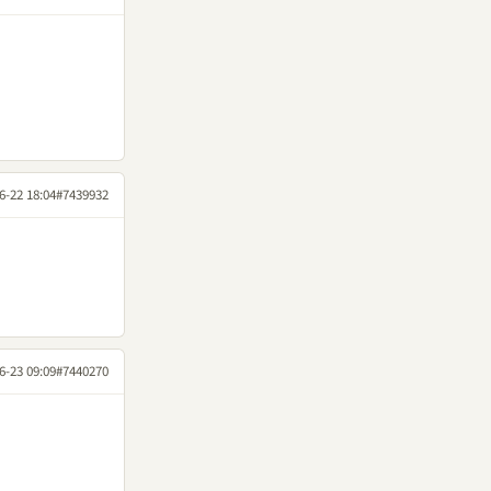
6-22 18:04
#7439932
6-23 09:09
#7440270