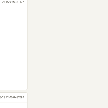
6-24 15:08
#7441172
8-28 22:08
#7487699