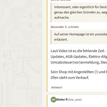
Interessant, oder eigentlich für Deu
genau den gleichen Gründen zu, weg
aufmache.
Alexander S. schrieb:
Auf seiner Homepage ist ein youtube
erläutert.
Laut Video ist es die fehlende Zeit 
Updates, AGB-Updates, Elektro-Alt
Umsatzsteuer(vor)anmeldung, Steu
Sein Shop mit Angestellten (!) un
Ofen steht zum Verkauf.
Antwort
Dieter P.
(low_pow)
DP