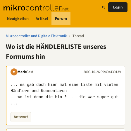
Login
Neuigkeiten
Artikel
Forum
Mikrocontroller und Digitale Elektronik
›
Thread
Wo ist die HÄNDLERLISTE unseres
Formums hin
Mark
Gast
2006-10-26 09:40
#430139
M
... es gab doch hier mal eine Liste mit vielen 
Händlern und Kommentaren 

-  wo ist denn die hin ?  -  die war super gut 
...
Antwort