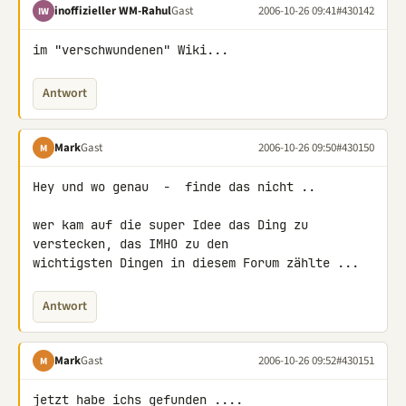
inoffizieller WM-Rahul
Gast
2006-10-26 09:41
#430142
IW
im "verschwundenen" Wiki...
Antwort
Mark
Gast
2006-10-26 09:50
#430150
M
Hey und wo genau  -  finde das nicht ..

wer kam auf die super Idee das Ding zu 
verstecken, das IMHO zu den 

wichtigsten Dingen in diesem Forum zählte ...
Antwort
Mark
Gast
2006-10-26 09:52
#430151
M
jetzt habe ichs gefunden ....
