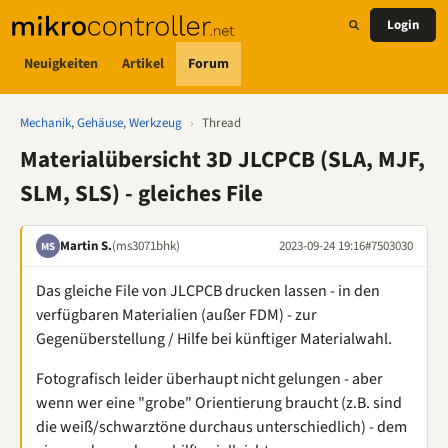
Login
Neuigkeiten
Artikel
Forum
Mechanik, Gehäuse, Werkzeug
›
Thread
Materialübersicht 3D JLCPCB (SLA, MJF,
SLM, SLS) - gleiches File
Martin S.
(ms3071bhk)
2023-09-24 19:16
#7503030
MS
Das gleiche File von JLCPCB drucken lassen - in den
verfügbaren Materialien (außer FDM) - zur
Gegenüberstellung / Hilfe bei künftiger Materialwahl.
Fotografisch leider überhaupt nicht gelungen - aber
wenn wer eine "grobe" Orientierung braucht (z.B. sind
die weiß/schwarztöne durchaus unterschiedlich) - dem