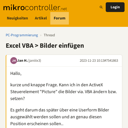
Login
Neuigkeiten
Artikel
Forum
PC-Programmierung
›
Thread
Excel VBA > Bilder einfügen
Jan H.
(janiiix3)
2023-11-23 10:13
#7541863
JH
Hallo,
kurze und knappe Frage. Kann ich in den ActiveX
Steuerelement "Picture" die Bilder via. VBA ändern bzw.
setzen?
Es geht darum das später über eine Userform Bilder
ausgewählt werden sollen und an genau diesen
Position erscheinen sollen..