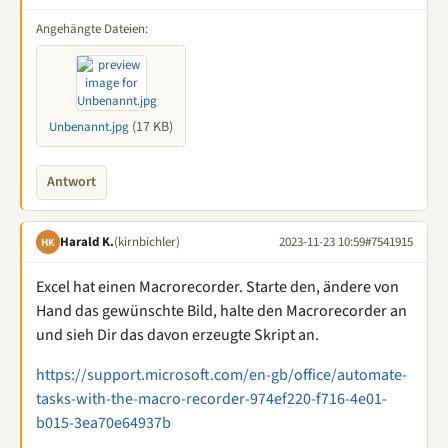
Angehängte Dateien:
(17 KB)
Unbenannt.jpg
Antwort
Harald K.
(kirnbichler)
2023-11-23 10:59
#7541915
HK
Excel hat einen Macrorecorder. Starte den, ändere von
Hand das gewünschte Bild, halte den Macrorecorder an
und sieh Dir das davon erzeugte Skript an.
https://support.microsoft.com/en-gb/office/automate-
tasks-with-the-macro-recorder-974ef220-f716-4e01-
b015-3ea70e64937b