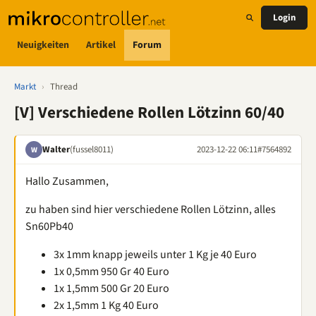
Login
Neuigkeiten
Artikel
Forum
Markt
›
Thread
[V] Verschiedene Rollen Lötzinn 60/40
Walter
(fussel8011)
2023-12-22 06:11
#7564892
W
Hallo Zusammen,
zu haben sind hier verschiedene Rollen Lötzinn, alles
Sn60Pb40
3x 1mm knapp jeweils unter 1 Kg je 40 Euro
1x 0,5mm 950 Gr 40 Euro
1x 1,5mm 500 Gr 20 Euro
2x 1,5mm 1 Kg 40 Euro