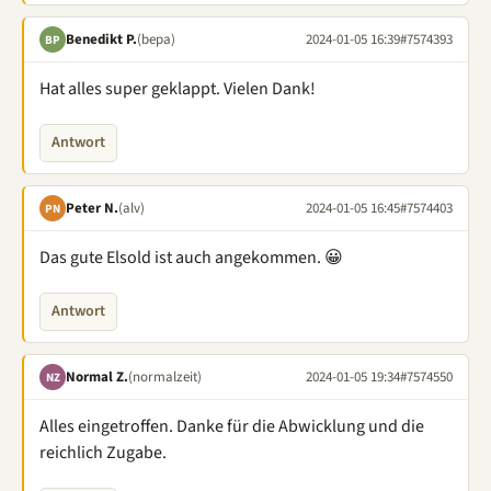
Benedikt P.
(bepa)
2024-01-05 16:39
#7574393
BP
Hat alles super geklappt. Vielen Dank!
Antwort
Peter N.
(alv)
2024-01-05 16:45
#7574403
PN
Das gute Elsold ist auch angekommen. 😀
Antwort
Normal Z.
(normalzeit)
2024-01-05 19:34
#7574550
NZ
Alles eingetroffen. Danke für die Abwicklung und die
reichlich Zugabe.