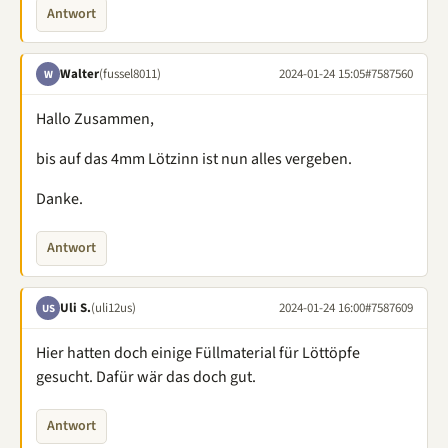
Antwort
Walter
(fussel8011)
2024-01-24 15:05
#7587560
W
Hallo Zusammen,
bis auf das 4mm Lötzinn ist nun alles vergeben.
Danke.
Antwort
Uli S.
(uli12us)
2024-01-24 16:00
#7587609
US
Hier hatten doch einige Füllmaterial für Löttöpfe
gesucht. Dafür wär das doch gut.
Antwort