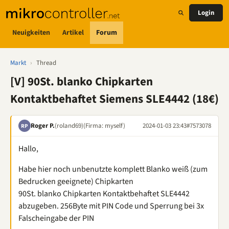
Login
Neuigkeiten
Artikel
Forum
Markt
›
Thread
[V] 90St. blanko Chipkarten
Kontaktbehaftet Siemens SLE4442 (18€)
Roger P.
(roland69)
(Firma: myself)
2024-01-03 23:43
#7573078
RP
Hallo,
Habe hier noch unbenutzte komplett Blanko weiß (zum
Bedrucken geeignete) Chipkarten
90St. blanko Chipkarten Kontaktbehaftet SLE4442
abzugeben. 256Byte mit PIN Code und Sperrung bei 3x
Falscheingabe der PIN