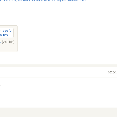
(240 KB)
G
2025-1
.