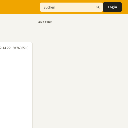
Login
ANZEIGE
2-14 22:19
#7603510