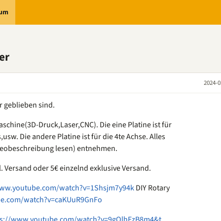
rum
er
2024-0
r geblieben sind.
schine(3D-Druck,Laser,CNC). Die eine Platine ist für
usw. Die andere Platine ist für die 4te Achse. Alles
ideobeschreibung lesen) entnehmen.
l. Versand oder 5€ einzelnd exklusive Versand.
www.youtube.com/watch?v=1Shsjm7y94k
DIY Rotary
be.com/watch?v=caKUuR9GnFo
ps://www.youtube.com/watch?v=9gOlhEzB8m4&t