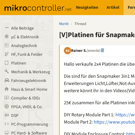
Neuigkeiten
Artikel
Fo
Markt
›
Thread
Alle Beiträge
[V]Platinen für Snapmak
µC & Elektronik
Analogtechnik
Rainer S.
(enevile)
RS
HF, Funk & Felder
Platinen
Hallo verkaufe 2x4 Platinen die übe
Mechanik & Werkzeug
Die sind für den Snapmaker 3in1 Ma
Fahrzeugelektronik
Erweiterungen Licht,Lüfter,Not-Aus,
Haus & Smart Home
weitere könnt ihr in den Videos(V
Compiler & IDEs
25€ zusammen für alle Platinen ink
FPGA, VHDL & Co.
DIY Rotary Module Part 1:
https://
DSP
Module Part 2:
https://www.youtu
PC-Programmierung
PC Hard- & Software
DIY Module Enclosure Control:
htt