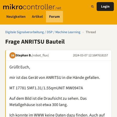
Login
Neuigkeiten
Artikel
Forum
Digitale Signalverarbeitung / DSP / Machine Learning
›
Thread
Frage ANRITSU Bauteil
Stephan B.
(robot_flux)
2024-03-07 12:16
#7618157
SB
Grüßt Euch,
mir ist das Gerät von ANRITSU in die Hände gefallen.
MT 17781 SMF1.31/1.55qmUNIT MW0947A
Auf dem Bild ist die Draufsicht zu sehen. Das
Metallgehäuse isst etwa 300 lang.
Ich konnte im WWW keine Daten dazu finden. Auch auf