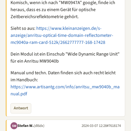
Komisch, wenn ich nach "MW0947A" google, finde ich
heraus, dass es zu einem Gerät für optische
Zeitbereichsreflektometrie gehört.
Sieht so aus:
https://www.kleinanzeigen.de/s-
anzeige/anritsu-optical-time-domain-reflectometer-
mc9040a-ram-card-512k/2662777777-168-17428
Dein Modul ist ein Einschub "Wide Dynamic Range Unit"
für ein Anritsu MW9040b
Manual und techn. Daten finden sich auch recht leicht
im Handbuch:
https://www.artisantg.com/info/anritsu_mw9040b_ma
nual.pdf
Antwort
Stefan W.
(dl6dx)
2024-03-07 12:28
#7618174
SW