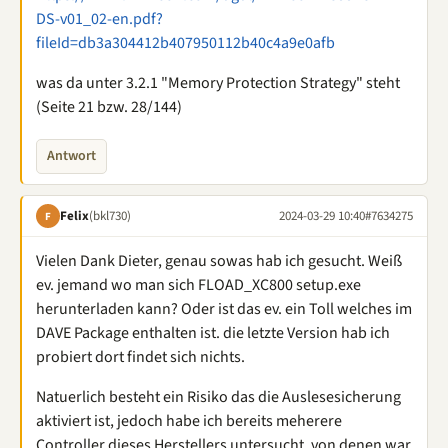
DS-v01_02-en.pdf?
fileId=db3a304412b407950112b40c4a9e0afb
was da unter 3.2.1 "Memory Protection Strategy" steht
(Seite 21 bzw. 28/144)
Antwort
Felix
(bkl730)
2024-03-29 10:40
#7634275
F
Vielen Dank Dieter, genau sowas hab ich gesucht. Weiß
ev. jemand wo man sich FLOAD_XC800 setup.exe
herunterladen kann? Oder ist das ev. ein Toll welches im
DAVE Package enthalten ist. die letzte Version hab ich
probiert dort findet sich nichts.
Natuerlich besteht ein Risiko das die Auslesesicherung
aktiviert ist, jedoch habe ich bereits meherere
Controller dieses Herstellers untersucht, von denen war