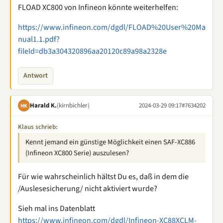
FLOAD XC800 von Infineon könnte weiterhelfen:
https://www.infineon.com/dgdl/FLOAD%20User%20Ma
nual1.1.pdf?
fileId=db3a304320896aa20120c89a98a2328e
Antwort
Harald K.
(kirnbichler)
2024-03-29 09:17
#7634202
HK
Klaus schrieb:
Kennt jemand ein günstige Möglichkeit einen SAF-XC886
(Infineon XC800 Serie) auszulesen?
Für wie wahrscheinlich hältst Du es, daß in dem die
/Auslesesicherung/ nicht aktiviert wurde?
Sieh mal ins Datenblatt
https://www.infineon.com/dgdl/Infineon-XC88XCLM-