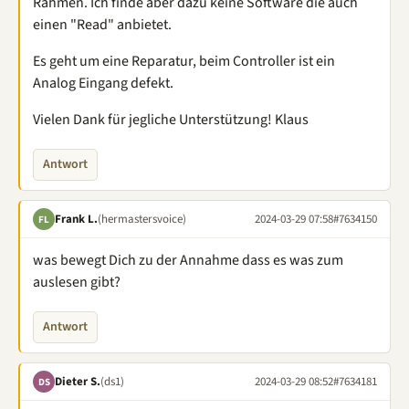
Rahmen. Ich finde aber dazu keine Software die auch
einen "Read" anbietet.
Es geht um eine Reparatur, beim Controller ist ein
Analog Eingang defekt.
Vielen Dank für jegliche Unterstützung! Klaus
Antwort
Frank L.
(hermastersvoice)
2024-03-29 07:58
#7634150
FL
was bewegt Dich zu der Annahme dass es was zum
auslesen gibt?
Antwort
Dieter S.
(ds1)
2024-03-29 08:52
#7634181
DS