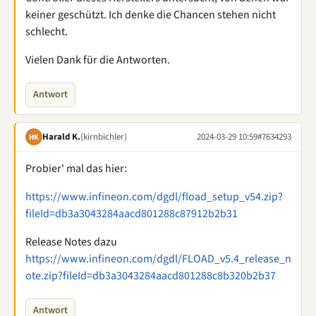
keiner geschützt. Ich denke die Chancen stehen nicht
schlecht.
Vielen Dank für die Antworten.
Antwort
Harald K.
(kirnbichler)
2024-03-29 10:59
#7634293
HK
Probier' mal das hier:
https://www.infineon.com/dgdl/fload_setup_v54.zip?
fileId=db3a3043284aacd801288c87912b2b31
Release Notes dazu
https://www.infineon.com/dgdl/FLOAD_v5.4_release_n
ote.zip?fileId=db3a3043284aacd801288c8b320b2b37
Antwort