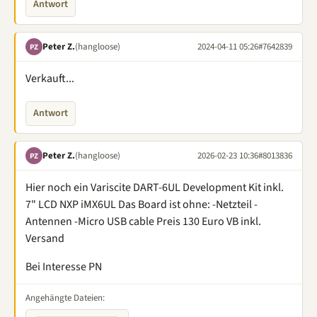
Antwort
Peter Z.
(hangloose)
2024-04-11 05:26
#7642839
PZ
Verkauft...
Antwort
Peter Z.
(hangloose)
2026-02-23 10:36
#8013836
PZ
Hier noch ein Variscite DART-6UL Development Kit inkl.
7" LCD NXP iMX6UL Das Board ist ohne: -Netzteil -
Antennen -Micro USB cable Preis 130 Euro VB inkl.
Versand
Bei Interesse PN
Angehängte Dateien: