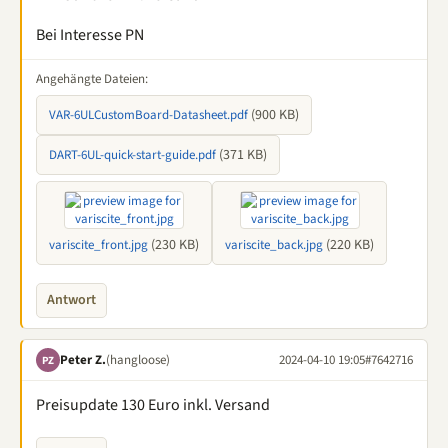
Bei Interesse PN
Angehängte Dateien:
(900 KB)
VAR-6ULCustomBoard-Datasheet.pdf
(371 KB)
DART-6UL-quick-start-guide.pdf
(230 KB)
(220 KB)
variscite_front.jpg
variscite_back.jpg
Antwort
Peter Z.
(hangloose)
2024-04-10 19:05
#7642716
PZ
Preisupdate 130 Euro inkl. Versand