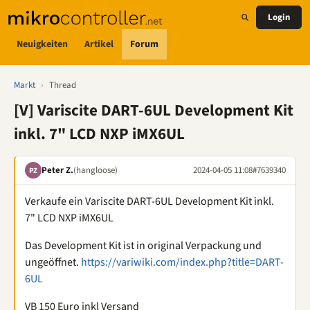
Login
Neuigkeiten
Artikel
Forum
Markt
›
Thread
[V] Variscite DART-6UL Development Kit
inkl. 7" LCD NXP iMX6UL
Peter Z.
(hangloose)
2024-04-05 11:08
#7639340
PZ
Verkaufe ein Variscite DART-6UL Development Kit inkl.
7" LCD NXP iMX6UL
Das Development Kit ist in original Verpackung und
ungeöffnet.
https://variwiki.com/index.php?title=DART-
6UL
VB 150 Euro inkl Versand