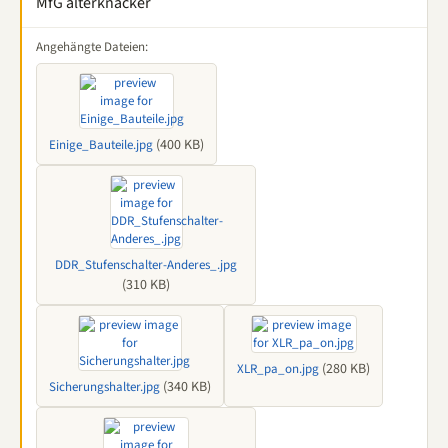
MfG alterknacker
Angehängte Dateien:
(400 KB)
Einige_Bauteile.jpg
DDR_Stufenschalter-Anderes_.jpg
(310 KB)
(280 KB)
XLR_pa_on.jpg
(340 KB)
Sicherungshalter.jpg