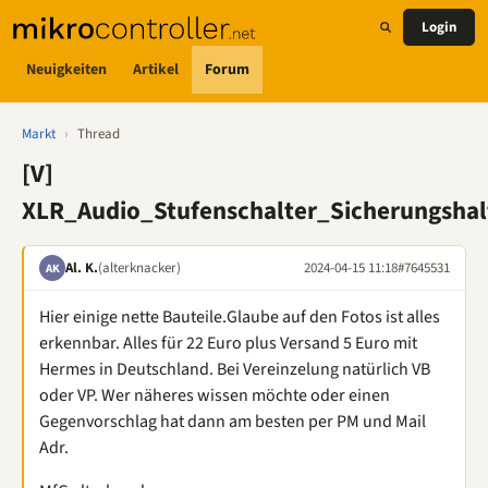
Login
Neuigkeiten
Artikel
Forum
Markt
›
Thread
[V]
XLR_Audio_Stufenschalter_Sicherungshal
Al. K.
(alterknacker)
2024-04-15 11:18
#7645531
AK
Hier einige nette Bauteile.Glaube auf den Fotos ist alles
erkennbar. Alles für 22 Euro plus Versand 5 Euro mit
Hermes in Deutschland. Bei Vereinzelung natürlich VB
oder VP. Wer näheres wissen möchte oder einen
Gegenvorschlag hat dann am besten per PM und Mail
Adr.