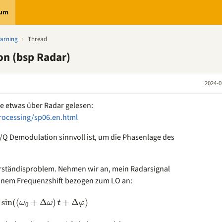
rum
earning
›
Thread
on (bsp Radar)
2024-0
ne etwas über Radar gelesen:
rocessing/sp06.en.html
 I/Q Demodulation sinnvoll ist, um die Phasenlage des
 Verständisproblem. Nehmen wir an, mein Radarsignal
inem Frequenzshift bezogen zum LO an:
sin
(
(
+
Δ
)
+
Δ
)
ω
ω
t
φ
0