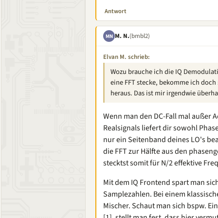
Antwort
M. N.
(bmbl2)
MN
Elvan M. schrieb:
Wozu brauche ich die IQ Demodulati
eine FFT stecke, bekomme ich doch 
heraus. Das ist mir irgendwie überha
Wenn man den DC-Fall mal außer Ach
Realsignals liefert dir sowohl Pha
nur ein Seitenband deines LO's be
die FFT zur Hälfte aus den phaseng
stecktst somit für N/2 effektive Fr
Mit dem IQ Frontend spart man sic
Samplezahlen. Bei einem klassisch
Mischer. Schaut man sich bspw. Ei
[1], stellt man fest, dass hier ver