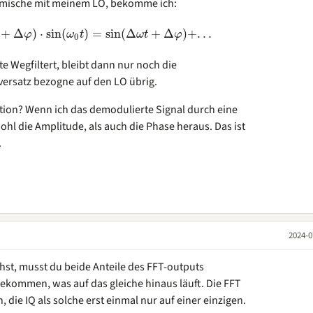
smische mit meinem LO, bekomme ich:
+
Δ
)
⋅
sin
(
)
=
sin
(
Δ
+
Δ
)
+
.
.
.
φ
ω
t
ω
t
φ
0
Wegfiltert, bleibt dann nur noch die
ersatz bezogne auf den LO übrig.
ion? Wenn ich das demodulierte Signal durch eine
l die Amplitude, als auch die Phase heraus. Das ist
.
2024-0
st, musst du beide Anteile des FFT-outputs
ekommen, was auf das gleiche hinaus läuft. Die FFT
, die IQ als solche erst einmal nur auf einer einzigen.