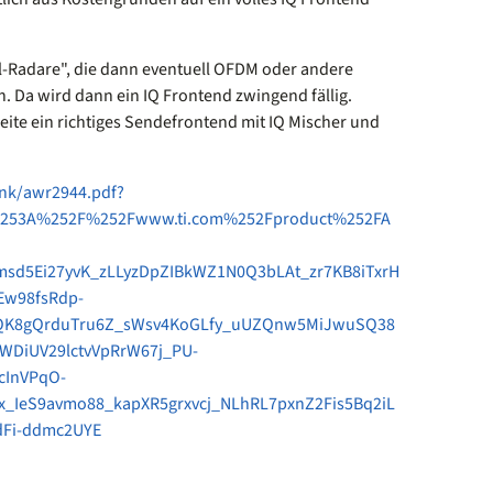
al-Radare", die dann eventuell OFDM oder andere
 Da wird dann ein IQ Frontend zwingend fällig.
eite ein richtiges Sendefrontend mit IQ Mischer und
ink/awr2944.pdf?
s%253A%252F%252Fwww.ti.com%252Fproduct%252FA
msd5Ei27yvK_zLLyzDpZIBkWZ1N0Q3bLAt_zr7KB8iTxrH
Ew98fsRdp-
QK8gQrduTru6Z_sWsv4KoGLfy_uUZQnw5MiJwuSQ38
DiUV29lctvVpRrW67j_PU-
cInVPqO-
_IeS9avmo88_kapXR5grxvcj_NLhRL7pxnZ2Fis5Bq2iL
Fi-ddmc2UYE