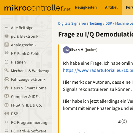
Neuigkeiten
Artikel
Fo
Digitale Signalverarbeitung / DSP / Machine L
Alle Beiträge
Frage zu I/Q Demodulati
µC & Elektronik
Analogtechnik
Elvan M.
(juuker)
EM
HF, Funk & Felder
Platinen
Ich habe eine Frage. Ich habe omli
https://www.radartutorial.eu/10.p
Mechanik & Werkzeug
Fahrzeugelektronik
Hier merkt der Autor an, dass eine
Haus & Smart Home
Signals rekonstruieren zu können.
Compiler & IDEs
Hier habe ich jetzt allerdings ein
FPGA, VHDL & Co.
kommt mit einer Phasenlage und e
DSP
(
)
=
x
t
PC-Programmierung
PC Hard- & Software