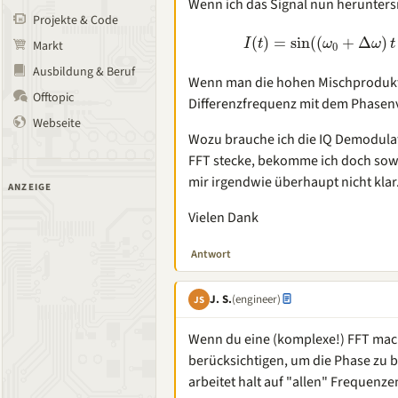
Wenn ich das Signal nun herunter
Projekte & Code
(
)
=
sin
(
(
+
Δ
)
I
t
ω
ω
t
Markt
0
Ausbildung & Beruf
Wenn man die hohen Mischprodukte 
Offtopic
Differenzfrequenz mit dem Phasenv
Webseite
Wozu brauche ich die IQ Demodulat
FFT stecke, bekomme ich doch sowoh
mir irgendwie überhaupt nicht klar
ANZEIGE
Vielen Dank
Antwort
J. S.
(engineer)
JS
Wenn du eine (komplexe!) FFT mach
berücksichtigen, um die Phase zu b
arbeitet halt auf "allen" Frequenzen