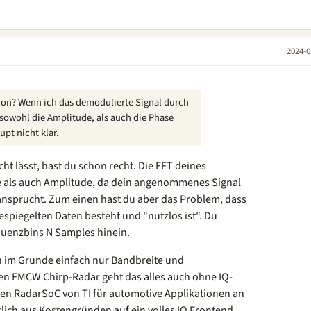
2024-0
on? Wenn ich das demodulierte Signal durch
sowohl die Amplitude, als auch die Phase
upt nicht klar.
t lässt, hast du schon recht. Die FFT deines
se als auch Amplitude, da dein angenommenes Signal
ansprucht. Zum einen hast du aber das Problem, dass
espiegelten Daten besteht und "nutzlos ist". Du
equenzbins N Samples hinein.
h im Grunde einfach nur Bandbreite und
en FMCW Chirp-Radar geht das alles auch ohne IQ-
nen RadarSoC von TI für automotive Applikationen an
mutlich aus Kostengründen auf ein volles IQ Frontend