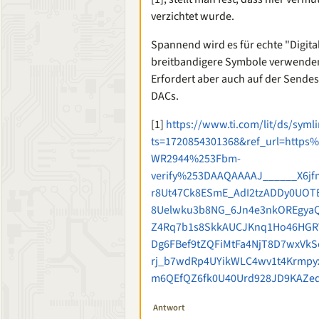
verzichtet wurde.
Spannend wird es für echte "Digit
breitbandigere Symbole verwenden.
Erfordert aber auch auf der Sendes
DACs.
[1]
https://www.ti.com/lit/ds/syml
ts=1720854301368&ref_url=http
WR2944%253Fbm-
verify%253DAAQAAAAJ______X6jf
r8Ut47Ck8ESmE_AdI2tzADDy0UOT
8Uelwku3b8NG_6Jn4e3nkOREgya
Z4Rq7b1s8SkkAUCJKnq1Ho46HGRW
Dg6FBef9tZQFiMtFa4NjT8D7wxVkS
rj_b7wdRp4UYikWLC4wv1t4Krmpyx
m6QEfQZ6fk0U40Urd928JD9KAZed
Antwort