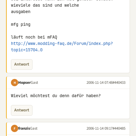
wieviele das sind und welche 

ausgaben

mfg ping

http://www.modding-faq.de/Forum/index.php?
topic=15704.0
Antwort
Hopser
Gast
2006-11-14 07:48
#440433
H
Wieviel möchtest du denn dafür haben?
Antwort
franzis
Gast
2006-11-14 09:17
#440485
F