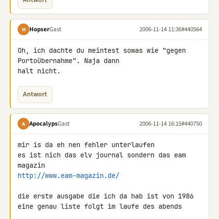
Antwort
Hopser
Gast
2006-11-14 11:36
#440564
H
Oh, ich dachte du meintest sowas wie "gegen 
Portoübernahme". Naja dann 

halt nicht.
Antwort
Apocalyps
Gast
2006-11-14 16:15
#440750
A
mir is da eh nen fehler unterlaufen

es ist nich das elv journal sondern das eam 
http://www.eam-magazin.de/
die erste ausgabe die ich da hab ist von 1986

eine genau liste folgt im laufe des abends
