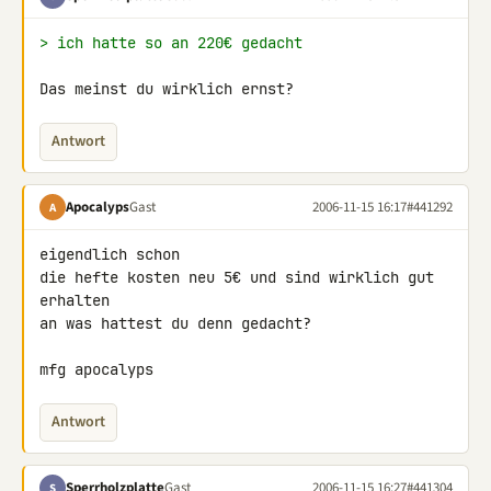
> ich hatte so an 220€ gedacht
Das meinst du wirklich ernst?
Antwort
Apocalyps
Gast
2006-11-15 16:17
#441292
A
eigendlich schon

die hefte kosten neu 5€ und sind wirklich gut 
erhalten

an was hattest du denn gedacht?

mfg apocalyps
Antwort
Sperrholzplatte
Gast
2006-11-15 16:27
#441304
S