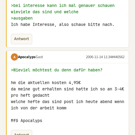
>bei interesse kann ich mal genauer schauen 
wieviele das sind und welche
>ausgaben
Ich habe Interesse, also schaue bitte nach.
Antwort
Apocalyps
Gast
2006-11-14 11:34
#440562
A
>Wieviel möchtest du denn dafür haben?
hm die aktuellen kosten 4,95€

da meine gut erhalten sind hatte ich so an 3-4€ 
pro heft gedacht

welche hefte das sind post ich heute abend wenn 
ich von der arbeit komm

MfG Apocalyps