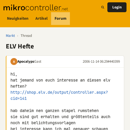
Login
Neuigkeiten
Artikel
Forum
Markt
›
Thread
ELV Hefte
Apocalyps
Gast
2006-11-14 06:29
#440399
A
hi,

hat jemand von euch interesse an diesen elv 
http://shop.elv.de/output/controller.aspx?
cid=141
hab daheim nen ganzen stapel rumstehen

sie sind gut erhalten und größtenteils auch 
noch mit belichtungsvorlagen

bei interesse kann ich mal genauer schauen 