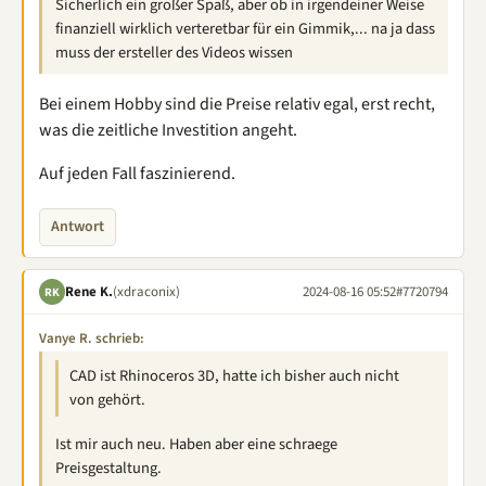
Sicherlich ein großer Spaß, aber ob in irgendeiner Weise
finanziell wirklich verteretbar für ein Gimmik,... na ja dass
muss der ersteller des Videos wissen
Bei einem Hobby sind die Preise relativ egal, erst recht,
was die zeitliche Investition angeht.
Auf jeden Fall faszinierend.
Antwort
Rene K.
(xdraconix)
2024-08-16 05:52
#7720794
RK
Vanye R. schrieb:
CAD ist Rhinoceros 3D, hatte ich bisher auch nicht
von gehört.
Ist mir auch neu. Haben aber eine schraege
Preisgestaltung.