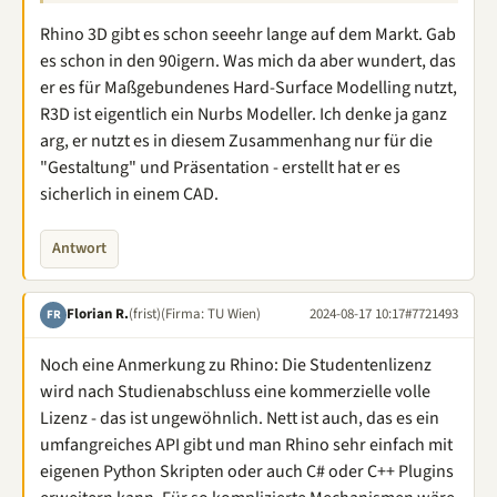
Rhino 3D gibt es schon seeehr lange auf dem Markt. Gab
es schon in den 90igern. Was mich da aber wundert, das
er es für Maßgebundenes Hard-Surface Modelling nutzt,
R3D ist eigentlich ein Nurbs Modeller. Ich denke ja ganz
arg, er nutzt es in diesem Zusammenhang nur für die
"Gestaltung" und Präsentation - erstellt hat er es
sicherlich in einem CAD.
Antwort
Florian R.
(frist)
(Firma: TU Wien)
2024-08-17 10:17
#7721493
FR
Noch eine Anmerkung zu Rhino: Die Studentenlizenz
wird nach Studienabschluss eine kommerzielle volle
Lizenz - das ist ungewöhnlich. Nett ist auch, das es ein
umfangreiches API gibt und man Rhino sehr einfach mit
eigenen Python Skripten oder auch C# oder C++ Plugins