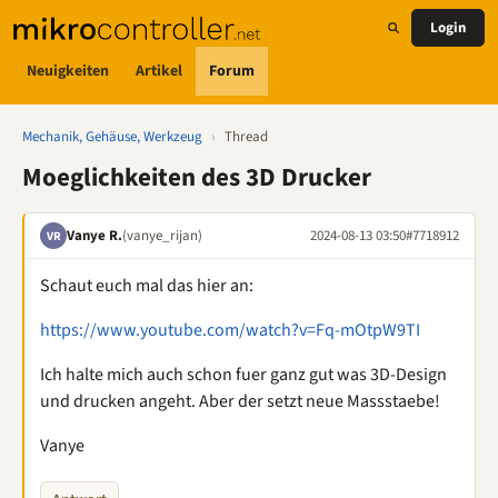
Login
Neuigkeiten
Artikel
Forum
Mechanik, Gehäuse, Werkzeug
›
Thread
Moeglichkeiten des 3D Drucker
Vanye R.
(vanye_rijan)
2024-08-13 03:50
#7718912
VR
Schaut euch mal das hier an:
https://www.youtube.com/watch?v=Fq-mOtpW9TI
Ich halte mich auch schon fuer ganz gut was 3D-Design
und drucken angeht. Aber der setzt neue Massstaebe!
Vanye