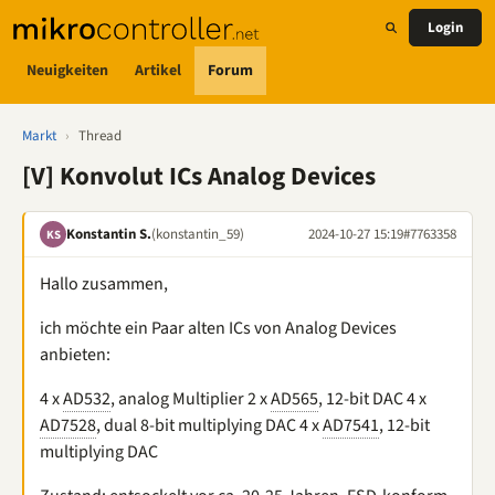
Login
Neuigkeiten
Artikel
Forum
Markt
›
Thread
[V] Konvolut ICs Analog Devices
Konstantin S.
(konstantin_59)
2024-10-27 15:19
#7763358
KS
Hallo zusammen,
ich möchte ein Paar alten ICs von Analog Devices
anbieten:
4 x
AD532
, analog Multiplier 2 x
AD565
, 12-bit DAC 4 x
AD7528
, dual 8-bit multiplying DAC 4 x
AD7541
, 12-bit
multiplying DAC