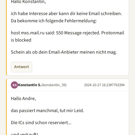
Hallo Konstantin,
ich habe Interesse aber kann dir keine Email schreiben.
Da bekomme ich folgende Fehlermeldung:
host mxs.mail.ru said: 550 Message rejected. Protonmail
is blocked
Schein als ob dein Email-Anbieter meinen nicht mag.
Antwort
Konstantin S.
(konstantin_59)
2024-10-27 16:23
#7763394
KS
Hallo Andre,
das passiert manchmal, tut mir Leid.
Die ICs sind schon reserviert...
und verkauft!