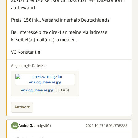
Zustand: entsockelt vor ca. 20-25 Jahren, ESD-konform
aufbewahrt
Preis: 15€ inkl. Versand innerhalb Deutschlands
Bei Interesse bitte direkt an meine Mailadresse
k_seibel(at)mail(dot)ru melden.
VG Konstantin
Angehängte Dateien:
(380 KB)
Analog_Devices.jpg
Antwort
Andre G.
(andgst01)
2024-10-27 16:09
#7763385
AG