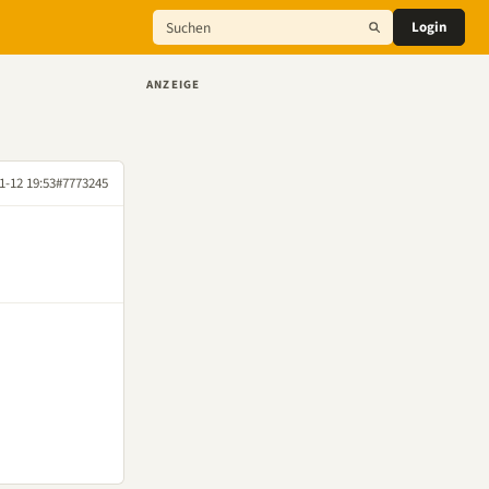
Login
ANZEIGE
1-12 19:53
#7773245