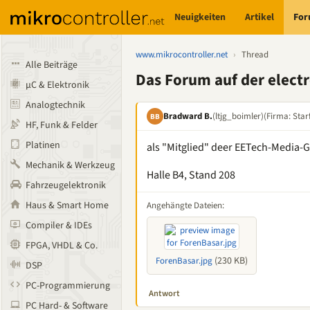
Neuigkeiten
Artikel
Fo
www.mikrocontroller.net
›
Thread
Alle Beiträge
Das Forum auf der elect
µC & Elektronik
Analogtechnik
Bradward B.
(ltjg_boimler)
(Firma: Starf
BB
HF, Funk & Felder
Platinen
als "Mitglied" deer EETech-Media-
Mechanik & Werkzeug
Halle B4, Stand 208
Fahrzeugelektronik
Haus & Smart Home
Angehängte Dateien:
Compiler & IDEs
FPGA, VHDL & Co.
(230 KB)
ForenBasar.jpg
DSP
PC-Programmierung
Antwort
PC Hard- & Software