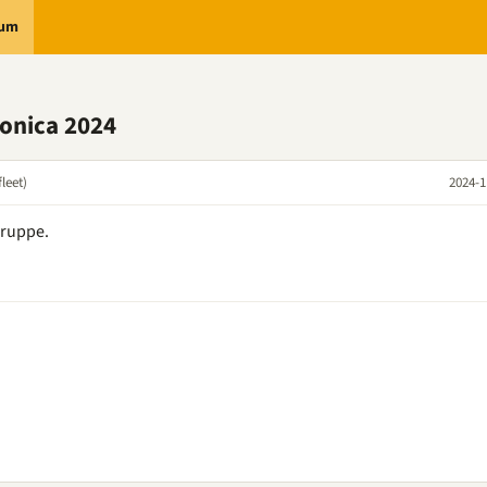
rum
ronica 2024
leet)
2024-1
Gruppe.