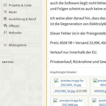
auch die Software liegt) nicht fehl
Projekte & Code
und Folgen scheint es auch keine zu
Markt
Ich weise aber darauf hin, dass da
Ausbildung & Beruf
ist die Degeneration von Elektroly
Offtopic
Webseite
Dieser Fehler ist in der Preisgestal
Preis: 850€ VB + Versand 23,99€, A
Bildergalerie
Verkauf nur innerhalb der EU.
Privatverkauf, Rücknahme und Gew
ANZEIGE
Angehängte Dateien:
(210 KB)
_DSC1493_01.jpg
ADV032.j