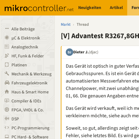
Neuigkeiten
Artikel
Fo
Markt
›
Thread
Alle Beiträge
[V] Advantest R3267,8G
µC & Elektronik
Analogtechnik
Dieter J.
(djac)
DJ
HF, Funk & Felder
Platinen
Das Gerät ist optisch in guter Verf
Gebrauchsspuren. Es ist ein Gerät 
Mechanik & Werkzeug
automatisierten Messverfahren et
Fahrzeugelektronik
Channelpower, mit zwei unabhäng
Haus & Smart Home
01, 66. Die genauen Angaben entne
Compiler & IDEs
Das Gerät wird verkauft, weil ich
FPGA, VHDL & Co.
verkleinern möchte, siehe auch me
DSP
Soweit, so gut, allerdings zeigt sei
PC-Programmierung
Fehler, siehe letztes Bild. Es wird
PC Hard- & Software