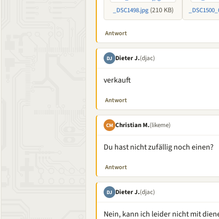
(210 KB)
_DSC1498.jpg
_DSC1500_0
Antwort
Dieter J.
(djac)
DJ
verkauft
Antwort
Christian M.
(likeme)
CM
Du hast nicht zufällig noch einen?
Antwort
Dieter J.
(djac)
DJ
Nein, kann ich leider nicht mit dien