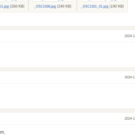
(260 KB)
(240 KB)
(190 KB)
1.jpg
_DSC1508.jpg
_DSC1501_01.jpg
2024-1
2024-1
2024-1
en.