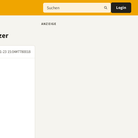
Login
ANZEIGE
zer
1-23 15:04
#7780018