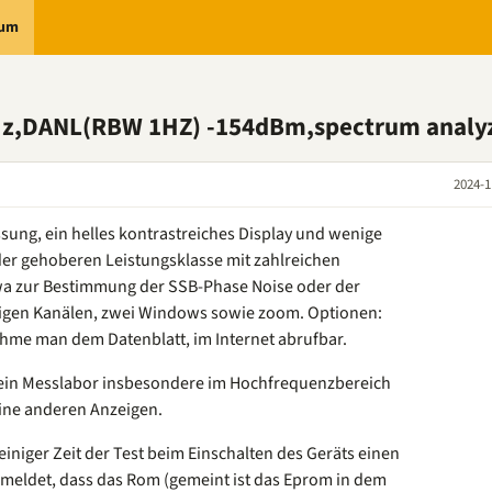
rum
Hz,DANL(RBW 1HZ) -154dBm,spectrum analy
2024-1
assung, ein helles kontrastreiches Display und wenige
der gehoberen Leistungsklasse mit zahlreichen
wa zur Bestimmung der SSB-Phase Noise oder der
igen Kanälen, zwei Windows sowie zoom. Optionen:
hme man dem Datenblatt, im Internet abrufbar.
 mein Messlabor insbesondere im Hochfrequenzbereich
ine anderen Anzeigen.
t einiger Zeit der Test beim Einschalten des Geräts einen
 gemeldet, dass das Rom (gemeint ist das Eprom in dem