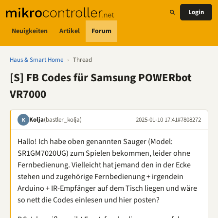
Login
Neuigkeiten
Artikel
Forum
Haus & Smart Home
›
Thread
[S] FB Codes für Samsung POWERbot
VR7000
Kolja
(bastler_kolja)
2025-01-10 17:41
#7808272
K
Hallo! Ich habe oben genannten Sauger (Model:
SR1GM7020UG) zum Spielen bekommen, leider ohne
Fernbedienung. Vielleicht hat jemand den in der Ecke
stehen und zugehörige Fernbedienung + irgendein
Arduino + IR-Empfänger auf dem Tisch liegen und wäre
so nett die Codes einlesen und hier posten?