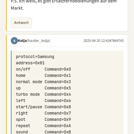
P.S. Ich weiß, es gibt Ersatzfernbedienungen auf dem
Markt.
Antwort
Kolja
(bastler_kolja)
2025-04-20 12:42
#7864743
K