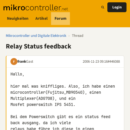
Login
Neuigkeiten
Artikel
Forum
Mikrocontroller und Digitale Elektronik
›
Thread
Relay Status feedback
frank
Gast
2006-11-23 09:16
#446088
F
Hallo,

hier mal was kniffliges. Also, ich habe einen 

microcontroller(Fujitsu_MB90540), einen 
Multiplexer(ADG708), und ein 

Mosfet powerswitch IPS 5451.

Bei dem Powerswitch gibt es ein status feed 
back ausgang. da ich viele 

relays habe führe ich diese in einen 