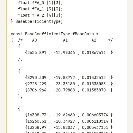
   float fFA_5 [1][3];

   float fFA_1 [3][3];

   float fFA_2 [4][3];

} BaseCoefficientType;

const BaseCoefficientType fBaseData =

{  /*    A0           A1          A2     */

   {

      {2654.891 , -12.99346 , 0.01867414  }

   },

   {

      {8290.309 , -19.88772 , 0.01332412  },

      {9728.229 , -23.33180 , 0.01538083  },

      {8706.964 , -20.79888 , 0.01383870  }

   },

   {

      {16308.73 , -19.62660 , 0.006603774 },

      {15266.31 , -18.34927 , 0.006210514 },

      {13238.97 , -15.82037 , 0.005437151 },
