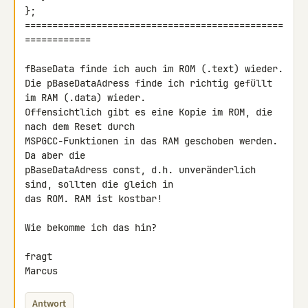
};

===============================================
============

fBaseData finde ich auch im ROM (.text) wieder.

Die pBaseDataAdress finde ich richtig gefüllt 
im RAM (.data) wieder. 

Offensichtlich gibt es eine Kopie im ROM, die 
nach dem Reset durch 

MSPGCC-Funktionen in das RAM geschoben werden. 
Da aber die 

pBaseDataAdress const, d.h. unveränderlich 
sind, sollten die gleich in 

das ROM. RAM ist kostbar!

Wie bekomme ich das hin?

fragt

Marcus
Antwort