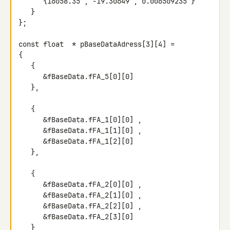
      {16058.35 , -19.30649 , 0.006509235 }

   }

};

const float  * pBaseDataAdress[3][4] =

{

   {

      &fBaseData.fFA_5[0][0]

   },

   {

      &fBaseData.fFA_1[0][0] ,

      &fBaseData.fFA_1[1][0] ,

      &fBaseData.fFA_1[2][0]

   },

   {

      &fBaseData.fFA_2[0][0] ,

      &fBaseData.fFA_2[1][0] ,

      &fBaseData.fFA_2[2][0] ,

      &fBaseData.fFA_2[3][0]

   }
