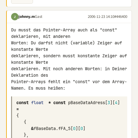
johnny.m
Gast
2006-11-23 14:10
#446400
J
Du musst das Pointer-Array auch als "const" 
deklarieren, mit anderen 

Worten: Du darfst nicht (variable) Zeiger auf 
konstante Werte 

deklarieren, sondern musst konstante Zeiger auf 
konstante Werte 

deklarieren. Mit noch anderen Worten: in Deiner 
Deklaration des 

Pointer-Arrays fehlt ein "const" vor dem Array-
Namen. Es muss heißen:
const
float
*
const
pBaseDataAdress
[
3
][
4
]
=
{
{
&
fBaseData
.
fFA_5
[
0
][
0
]
},