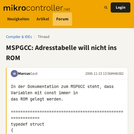
Login
Neuigkeiten
Artikel
Forum
Compiler & IDEs
›
Thread
MSPGCC: Adresstabelle will nicht ins
ROM
Marcus
Gast
2006-11-23 13:56
#446382
M
In der Dokumentation zum MSPGCC steht, dass 
Variablen mit const immer in 

das ROM gelegt werden.

===============================================
============

typedef struct

{
