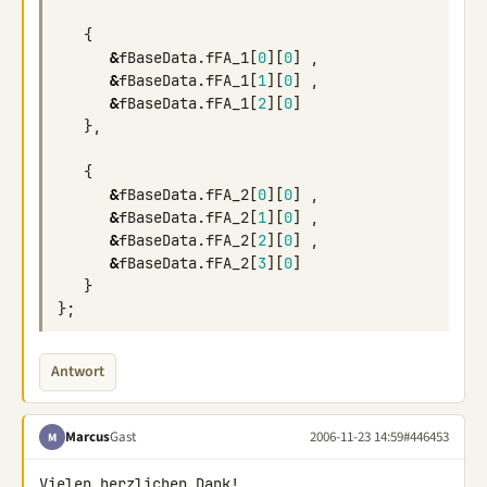
{
&
fBaseData
.
fFA_1
[
0
][
0
]
,
&
fBaseData
.
fFA_1
[
1
][
0
]
,
&
fBaseData
.
fFA_1
[
2
][
0
]
},
{
&
fBaseData
.
fFA_2
[
0
][
0
]
,
&
fBaseData
.
fFA_2
[
1
][
0
]
,
&
fBaseData
.
fFA_2
[
2
][
0
]
,
&
fBaseData
.
fFA_2
[
3
][
0
]
}
};
Antwort
Marcus
Gast
2006-11-23 14:59
#446453
M
Vielen herzlichen Dank!
