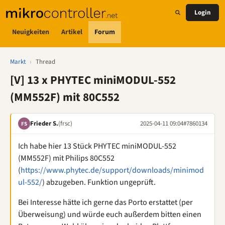
Login
Neuigkeiten
Artikel
Forum
Markt
›
Thread
[V] 13 x PHYTEC miniMODUL-552
(MM552F) mit 80C552
Frieder S.
(frsc)
2025-04-11 09:04
#7860134
FS
Ich habe hier 13 Stück PHYTEC miniMODUL-552
(MM552F) mit Philips 80C552
(
https://www.phytec.de/support/downloads/minimod
ul-552/
) abzugeben. Funktion ungeprüft.
Bei Interesse hätte ich gerne das Porto erstattet (per
Überweisung) und würde euch außerdem bitten einen