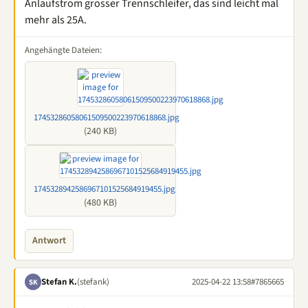
Anlaufstrom grosser Trennschleifer, das sind leicht mal
mehr als 25A.
Angehängte Dateien:
17453286058061509500223970618868.jpg
(240 KB)
1745328942586967101525684919455.jpg
(480 KB)
Antwort
Stefan K.
(stefank)
2025-04-22 13:58
#7865665
SK