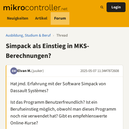
Login
Neuigkeiten
Artikel
Forum
Ausbildung, Studium & Beruf
›
Thread
Simpack als Einstieg in MKS-
Berechnungen?
Elvan M.
(juuker)
2025-05-07 11:34
#7872608
EM
Hat jmd. Erfahrung mit der Software Simpack von
Dassault Systèmes?
Ist das Programm Benutzerfreundlich? Ist ein
Berufseinstieg möglich, obwohl man dieses Programm
noch nie verwendet hat? Gibt es empfehlenswerte
Online-Kurse?