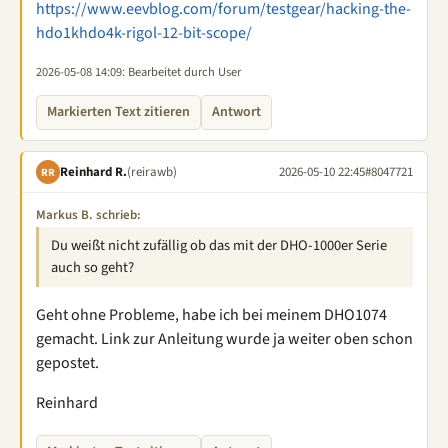
https://www.eevblog.com/forum/testgear/hacking-the-
hdo1khdo4k-rigol-12-bit-scope/
2026-05-08 14:09
: Bearbeitet durch User
Markierten Text zitieren
Antwort
Reinhard R.
(reirawb)
2026-05-10 22:45
#8047721
RR
Markus B. schrieb:
Du weißt nicht zufällig ob das mit der DHO-1000er Serie
auch so geht?
Geht ohne Probleme, habe ich bei meinem DHO1074
gemacht. Link zur Anleitung wurde ja weiter oben schon
gepostet.
Reinhard