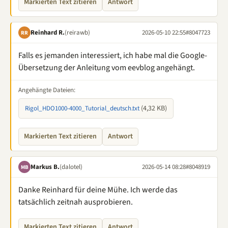
Markierten Text zitieren
Antwort
Reinhard R.
(reirawb)
2026-05-10 22:55
#8047723
RR
Falls es jemanden interessiert, ich habe mal die Google-
Übersetzung der Anleitung vom eevblog angehängt.
Angehängte Dateien:
(4,32 KB)
Rigol_HDO1000-4000_Tutorial_deutsch.txt
Markierten Text zitieren
Antwort
Markus B.
(dalotel)
2026-05-14 08:28
#8048919
MB
Danke Reinhard für deine Mühe. Ich werde das
tatsächlich zeitnah ausprobieren.
Markierten Text zitieren
Antwort