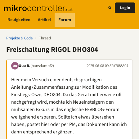
Login
Neuigkeiten
Artikel
Forum
Projekte & Code
›
Thread
Freischaltung RIGOL DHO804
Uuu B.
(hansdampf2)
2025-06-08 09:52
#7888504
UB
Hier mein Versuch einer deutschsprachigen
Anleitung/Zusammenfassung zur Modifikation des
Einstiegs-Oszis DHO804. Da das Gerät mittlerweile oft
nachgefragt wird, möchte ich Neueinsteigern den
mühsamen Exkurs in das englische EEVBLOG-Forum
weitgehend ersparen. Sollte ich etwas übersehen
haben, postet hier oder per PM, das Dokument kann ich
dann entsprechend ergänzen.