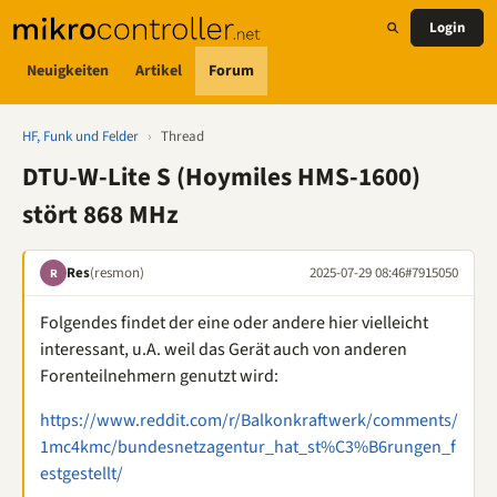
Login
Neuigkeiten
Artikel
Forum
HF, Funk und Felder
›
Thread
DTU-W-Lite S (Hoymiles HMS-1600)
stört 868 MHz
Res
(resmon)
2025-07-29 08:46
#7915050
R
Folgendes findet der eine oder andere hier vielleicht
interessant, u.A. weil das Gerät auch von anderen
Forenteilnehmern genutzt wird:
https://www.reddit.com/r/Balkonkraftwerk/comments/
1mc4kmc/bundesnetzagentur_hat_st%C3%B6rungen_f
estgestellt/