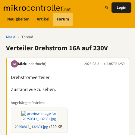
Login
Neuigkeiten
Artikel
Forum
Markt
›
Thread
Verteiler Drehstrom 16A auf 230V
Mick
(inderbucht)
2025-08-31 14:23
#7931259
M
Drehstromverteiler
Zustand wie zu sehen.
Angehängte Dateien:
(220 KB)
20250812_132601.jpg