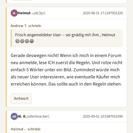
Helmut -.
(dc3yc)
2025-08-31 17:11
#7931320
H-
Andrew T. schrieb:
Frisch angemeldeter User -- sei gnädig mit ihm , Helmut
😆😆😆😁
Gerade deswegen nicht! Wenn ich mich in einem Forum
neu anmelde, lese ICH zuerst die Regeln. Und rotze nicht
einfach 5 Wörter unter ein Bild. Zumindest würde mich
als neuer User interesieren, wie eventuelle Käufer mich
erreichen können. Das sollte auch in den Regeln stehen.
Antwort
Al. K.
(alterknacker)
2025-09-01 10:53
#7931590
AK
Helmut -. schrieb: