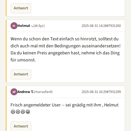
Antwort
Helmut -.
(dc3yc)
2025-08-31 14:28
#7931260
H-
Wenn du schon den Text einfach so hinrotzt, solltest du
dich auch mal mit den Bedingungen auseinandersetzen!
Da du keinen Preis angegeben hast, nehme ich das Ding
für umsonst.
Antwort
Andrew T.
(marsufant)
2025-08-31 16:29
#7931299
AT
Frisch angemeldeter User -- sei gnädig mit ihm , Helmut
😆😆😆😁
Antwort