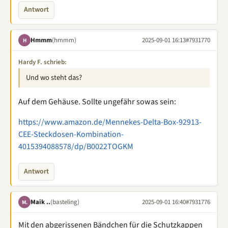
Antwort
Hmmm
(hmmm)
2025-09-01 16:13
#7931770
H
Hardy F. schrieb:
Und wo steht das?
Auf dem Gehäuse. Sollte ungefähr sowas sein:
https://www.amazon.de/Mennekes-Delta-Box-92913-
CEE-Steckdosen-Kombination-
4015394088578/dp/B0022TOGKM
Antwort
Maik ..
(basteling)
2025-09-01 16:40
#7931776
M.
Mit den abgerissenen Bändchen für die Schutzkappen