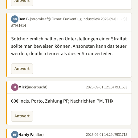
Antwort
Ben B.
(stromkraft)
(Firma: Funkenflug Industries)
2025-09-01 11:33
BB
#7931614
Solche ziemlich haltlosen Unterstellungen einer Straftat
sollte man beweisen können. Ansonsten kann das teuer
werden, deutlich teurer als dieser Stromverteiler.
Antwort
Mick
(inderbucht)
2025-09-01 12:15
#7931633
M
60€ incls. Porto, Zahlung PP, Nachrichten PM. THX
Antwort
Hardy F.
(hflor)
2025-09-01 14:29
#7931715
HF