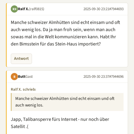
Ralf X.
(ralf0815)
2025-09-30 23:21
#7944693
RX
Manche schweizer Almhütten sind echt einsam und oft
auch wenig los. Da ja man froh sein, wenn man auch
sowas mal in die Welt kommunizieren kann. Habt Ihr
den Bimsstein für das Stein-Haus importiert?
Antwort
Butt
Gast
2025-09-30 23:37
#7944696
B
Ralf X. schrieb:
Manche schweizer Almhütten sind echt einsam und oft
auch wenig los.
Japp, Talibansperre fürs Internet - nur noch über
Satellit .(