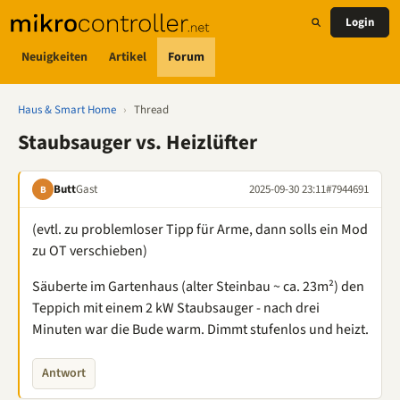
Login
Neuigkeiten
Artikel
Forum
Haus & Smart Home
›
Thread
Staubsauger vs. Heizlüfter
Butt
Gast
2025-09-30 23:11
#7944691
B
(evtl. zu problemloser Tipp für Arme, dann solls ein Mod
zu OT verschieben)
Säuberte im Gartenhaus (alter Steinbau ~ ca. 23m²) den
Teppich mit einem 2 kW Staubsauger - nach drei
Minuten war die Bude warm. Dimmt stufenlos und heizt.
Antwort