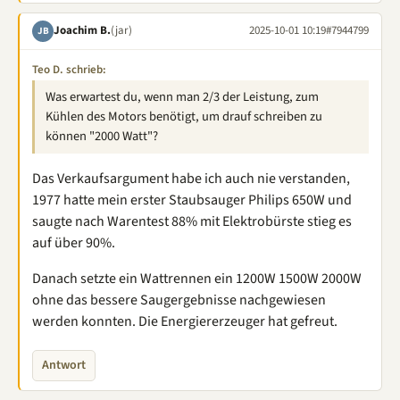
Joachim B.
(jar)
2025-10-01 10:19
#7944799
JB
Teo D. schrieb:
Was erwartest du, wenn man 2/3 der Leistung, zum
Kühlen des Motors benötigt, um drauf schreiben zu
können "2000 Watt"?
Das Verkaufsargument habe ich auch nie verstanden,
1977 hatte mein erster Staubsauger Philips 650W und
saugte nach Warentest 88% mit Elektrobürste stieg es
auf über 90%.
Danach setzte ein Wattrennen ein 1200W 1500W 2000W
ohne das bessere Saugergebnisse nachgewiesen
werden konnten. Die Energiererzeuger hat gefreut.
Antwort