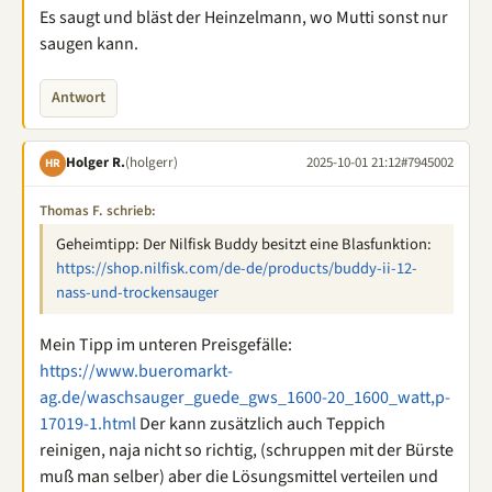
Es saugt und bläst der Heinzelmann, wo Mutti sonst nur
saugen kann.
Antwort
Holger R.
(holgerr)
2025-10-01 21:12
#7945002
HR
Thomas F. schrieb:
Geheimtipp: Der Nilfisk Buddy besitzt eine Blasfunktion:
https://shop.nilfisk.com/de-de/products/buddy-ii-12-
nass-und-trockensauger
Mein Tipp im unteren Preisgefälle:
https://www.bueromarkt-
ag.de/waschsauger_guede_gws_1600-20_1600_watt,p-
17019-1.html
Der kann zusätzlich auch Teppich
reinigen, naja nicht so richtig, (schruppen mit der Bürste
muß man selber) aber die Lösungsmittel verteilen und