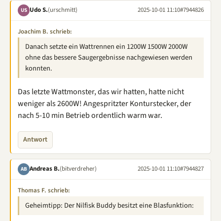
Udo S.
(urschmitt)
2025-10-01 11:10
#7944826
US
Joachim B. schrieb:
Danach setzte ein Wattrennen ein 1200W 1500W 2000W
ohne das bessere Saugergebnisse nachgewiesen werden
konnten.
Das letzte Wattmonster, das wir hatten, hatte nicht
weniger als 2600W! Angespritzter Konturstecker, der
nach 5-10 min Betrieb ordentlich warm war.
Antwort
Andreas B.
(bitverdreher)
2025-10-01 11:10
#7944827
AB
Thomas F. schrieb:
Geheimtipp: Der Nilfisk Buddy besitzt eine Blasfunktion: