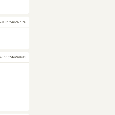
2-08 20:54
#7977524
2-10 10:51
#7978283