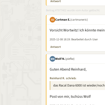
Antwort
Beitrag #7977402 wurde vom Autor gelöscht.
Cartman E.
(cartmaneric)
CE
Vorsicht Wortwitz! Ich könnte mein
2025-12-08 18:19
: Bearbeitet durch User
Antwort
Wolf N.
(piefke)
WN
Guten Abend Reinhard,
Reinhard R. schrieb:
das Racal Dana 6000 ist wieder/noch
Post von mir, tschüss Wolf