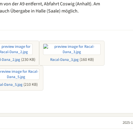
m von der A9 entfernt, Abfahrt Coswig (Anhalt). Am
auch Übergabe in Halle (Saale) möglich.
(230 KB)
(160 KB)
l-Dana_2.jpg
Racal-Dana_3.jpg
(210 KB)
al-Dana_5.jpg
2025-1