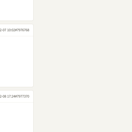
2-07 10:02
#7976768
2-08 17:24
#7977370