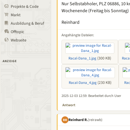
Nur Selbstabholer, PLZ 06886, 10 k
Projekte & Code
Wochenende (Freitag bis Sonntag) 
Markt
Reinhard
Ausbildung & Beruf
Offtopic
Angehängte Dateien:
Webseite
(300 KB)
Racal-Dana_1.jpg
Raca
ANZEIGE
(230 KB)
Racal-Dana_4.jpg
Rac
2025-12-03 12:59
: Bearbeitet durch User
Antwort
Reinhard R.
(reirawb)
RR