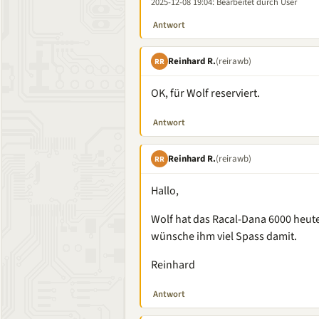
2025-12-08 19:04
: Bearbeitet durch User
Antwort
Reinhard R.
(reirawb)
RR
OK, für Wolf reserviert.
Antwort
Reinhard R.
(reirawb)
RR
Hallo,
Wolf hat das Racal-Dana 6000 heute 
wünsche ihm viel Spass damit.
Reinhard
Antwort