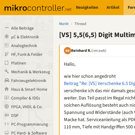
Neuigkeiten
Artikel
Fo
Markt
›
Thread
Alle Beiträge
[VS] 5,5(6,5) Digit Mult
µC & Elektronik
Analogtechnik
Reinhard R.
(reirawb)
RR
HF, Funk & Felder
Platinen
Hallo,
Mechanik & Werkzeug
wie hier schon angedroht
Fahrzeugelektronik
Beitrag "Re: [VS] Verschenke 6.5 Di
Haus & Smart Home
verschenke ich das mir damals gesc
weiter. Das Teil passt im Regal nic
Compiler & IDEs
solchen Auflösung besteht auch nic
FPGA, VHDL & Co.
Spannung und Widerstände (auch V
DSP
Macke hat. Serviceanleitung als P
PC-Programmierung
110 mm, Tiefe mit Handgriffen 500
PC Hard- & Software