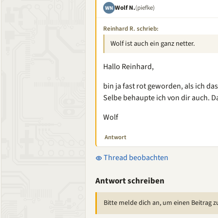
Wolf N.
(piefke)
WN
Reinhard R. schrieb:
Wolf ist auch ein ganz netter.
Hallo Reinhard,
bin ja fast rot geworden, als ich d
Selbe behaupte ich von dir auch. D
Wolf
Antwort
Thread beobachten
Antwort schreiben
Bitte melde dich an, um einen Beitrag z