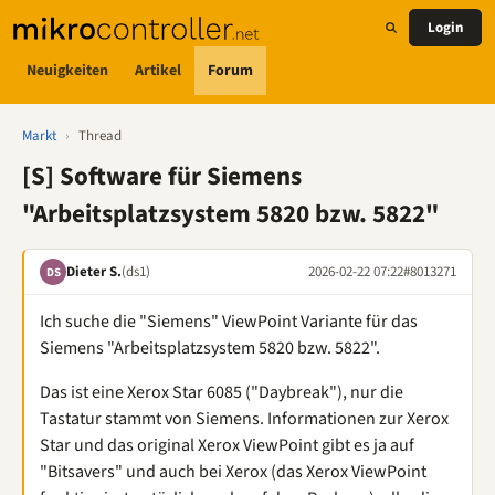
Login
Neuigkeiten
Artikel
Forum
Markt
›
Thread
[S] Software für Siemens
"Arbeitsplatzsystem 5820 bzw. 5822"
Dieter S.
(ds1)
2026-02-22 07:22
#8013271
DS
Ich suche die "Siemens" ViewPoint Variante für das
Siemens "Arbeitsplatzsystem 5820 bzw. 5822".
Das ist eine Xerox Star 6085 ("Daybreak"), nur die
Tastatur stammt von Siemens. Informationen zur Xerox
Star und das original Xerox ViewPoint gibt es ja auf
"Bitsavers" und auch bei Xerox (das Xerox ViewPoint