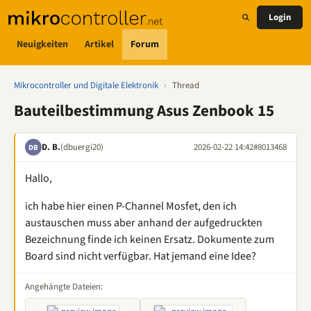
Login
Neuigkeiten
Artikel
Forum
Mikrocontroller und Digitale Elektronik
›
Thread
Bauteilbestimmung Asus Zenbook 15
D. B.
(dbuergi20)
2026-02-22 14:42
#8013468
DB
Hallo,
ich habe hier einen P-Channel Mosfet, den ich
austauschen muss aber anhand der aufgedruckten
Bezeichnung finde ich keinen Ersatz. Dokumente zum
Board sind nicht verfügbar. Hat jemand eine Idee?
Angehängte Dateien: