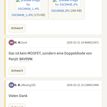
(240 KB)
DSC09438.JPG
(170 KB)
DSC09438_2.JPG
Antwort
H. H.
Gast
2026-02-22 14:46
#8013472
HH
Das ist kein MOSFET, sondern eine Doppeldiode von
Panjit:
BAV99
W.
Antwort
D. B.
(dbuergi20)
2026-02-22 15:13
#8013484
DB
Vielen Dank