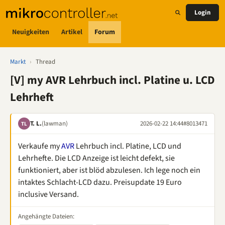
Login
Neuigkeiten
Artikel
Forum
Markt
›
Thread
[V] my AVR Lehrbuch incl. Platine u. LCD
Lehrheft
T. L.
(lawman)
2026-02-22 14:44
#8013471
TL
Verkaufe my
AVR
Lehrbuch incl. Platine, LCD und
Lehrhefte. Die LCD Anzeige ist leicht defekt, sie
funktioniert, aber ist blöd abzulesen. Ich lege noch ein
intaktes Schlacht-LCD dazu. Preisupdate 19 Euro
inclusive Versand.
Angehängte Dateien: