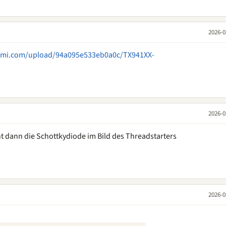
2026-0
semi.com/upload/94a095e533eb0a0c/TX941XX-
2026-0
t dann die Schottkydiode im Bild des Threadstarters
2026-0