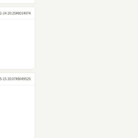
2-24 20:25
#8014974
5-15 20:07
#8049529