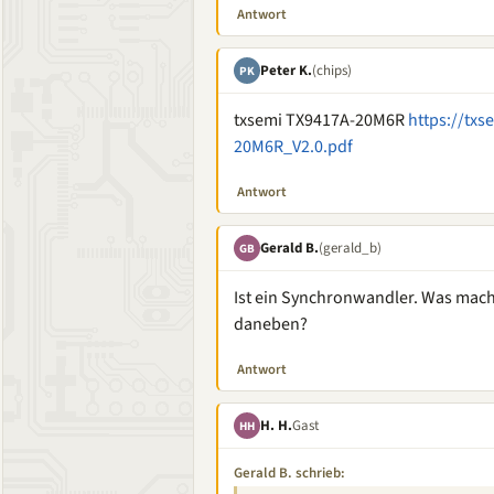
Antwort
Peter K.
(chips)
PK
txsemi TX9417A-20M6R
https://tx
20M6R_V2.0.pdf
Antwort
Gerald B.
(gerald_b)
GB
Ist ein Synchronwandler. Was mach
daneben?
Antwort
H. H.
Gast
HH
Gerald B. schrieb: