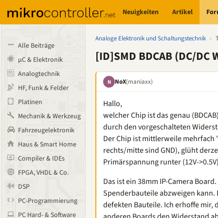
Neuigkeiten
Artikel
Fo
Analoge Elektronik und Schaltungstechnik
›
Alle Beiträge
[ID]SMD BDCAB (DC/DC 
µC & Elektronik
Analogtechnik
NoX
(maniaxx)
N
HF, Funk & Felder
Platinen
Hallo,
welcher Chip ist das genau (BDCAB)
Mechanik & Werkzeug
durch den vorgeschalteten Widersta
Fahrzeugelektronik
Der Chip ist mittlerweile mehrfach
Haus & Smart Home
rechts/mitte sind GND), glüht derzei
Compiler & IDEs
Primärspannung runter (12V->0.5V)
FPGA, VHDL & Co.
Das ist ein 38mm IP-Camera Board. 
DSP
Spenderbauteile abzweigen kann. Di
PC-Programmierung
defekten Bauteile. Ich erhoffe mir,
PC Hard- & Software
anderen Boards den Widerstand ab