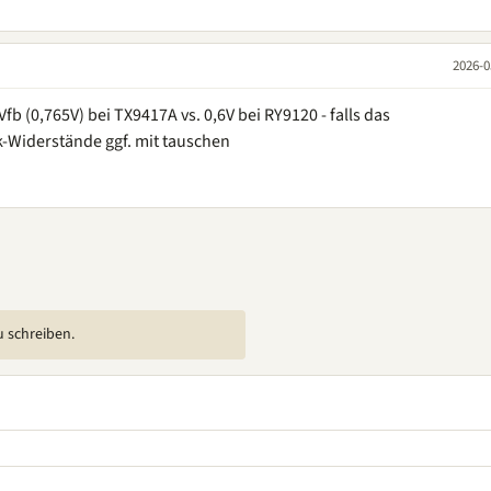
2026-0
fb (0,765V) bei TX9417A vs. 0,6V bei RY9120 - falls das
ck-Widerstände ggf. mit tauschen
u schreiben.