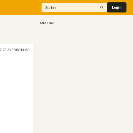
Login
ANZEIGE
2-23 23:32
#8014359