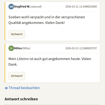
Siegfried W.
(swausd)
2026-03-21 11:43
#8025669
SW
Soeben wohl verpackt und in der versprochenen
Qualität angekommen. Vielen Dank!
Antwort
900ss
(900ss)
2026-03-21 12:26
#8025707
9
Mein Lötzinn ist auch gut angekommen heute. Vielen
Dank.
Antwort
Thread beobachten
Antwort schreiben