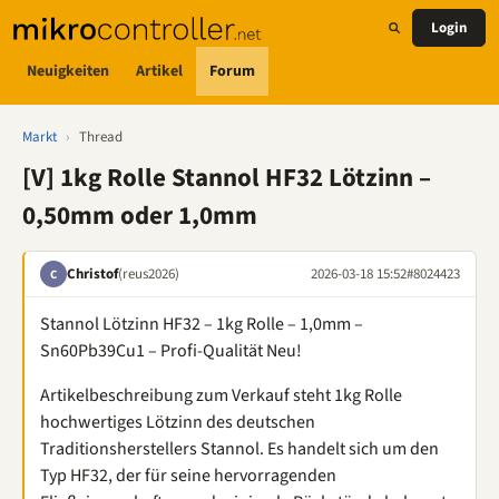
Login
Neuigkeiten
Artikel
Forum
Markt
›
Thread
[V] 1kg Rolle Stannol HF32 Lötzinn –
0,50mm oder 1,0mm
Christof
(reus2026)
2026-03-18 15:52
#8024423
C
Stannol Lötzinn HF32 – 1kg Rolle – 1,0mm –
Sn60Pb39Cu1 – Profi-Qualität Neu!
Artikelbeschreibung ​zum Verkauf steht 1kg Rolle
hochwertiges Lötzinn des deutschen
Traditionsherstellers Stannol. Es handelt sich um den
Typ HF32, der für seine hervorragenden