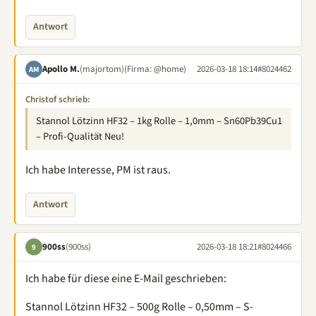
Antwort
Apollo M.
(majortom)
(Firma: @home)
2026-03-18 18:14
#8024462
AM
Christof schrieb:
Stannol Lötzinn HF32 – 1kg Rolle – 1,0mm – Sn60Pb39Cu1
– Profi-Qualität Neu!
Ich habe Interesse, PM ist raus.
Antwort
900ss
(900ss)
2026-03-18 18:21
#8024466
9
Ich habe für diese eine E-Mail geschrieben:
Stannol Lötzinn HF32 – 500g Rolle – 0,50mm – S-