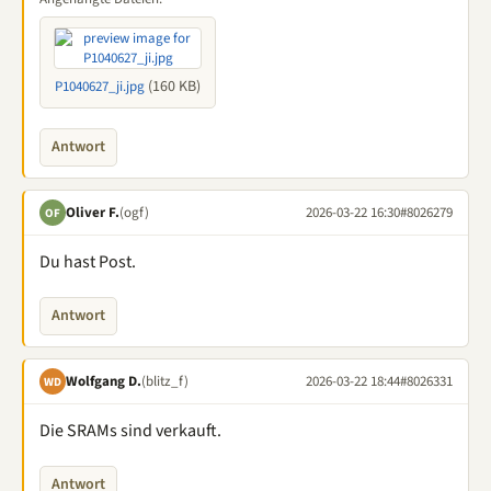
(160 KB)
P1040627_ji.jpg
Antwort
Oliver F.
(ogf)
2026-03-22 16:30
#8026279
OF
Du hast Post.
Antwort
Wolfgang D.
(blitz_f)
2026-03-22 18:44
#8026331
WD
Die SRAMs sind verkauft.
Antwort