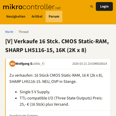
Login
Neuigkeiten
Artikel
Forum
Markt
›
Thread
[V] Verkaufe 16 Stck. CMOS Static-RAM,
SHARP LH5116-15, 16K (2K x 8)
Wolfgang D.
(blitz_f)
2026-03-21 23:03
#8026014
WD
Zu verkaufen: 16 Stück CMOS Static-RAM, 16 K (2k x 8),
SHARP LH5116-15. NEU, OVP in Stange.
Single 5 V Supply.
TTL-compatible I/O (Three State Outputs) Preis:
25,- € (16 Stck) plus Versand.
Angehängte Dateien: