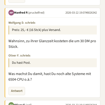
Manfred P.
(pruckelfred)
2026-03-22 19:07
#8026342
MP
Wolfgang D. schrieb:
Preis: 25,- € (16 Stck) plus Versand.
Wahnsinn, zu ihrer Glanzzeit kosteten die um 30 DM pro
Stück.
Oliver F. schrieb:
Du hast Post.
Was machst Du damit, hast Du noch alte Systeme mit
6504-CPU o.ä.?
Antwort
Oliver F.
(ogf)
2026-03-22 19:11
#8026344