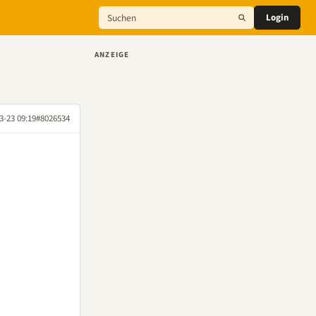
Login
ANZEIGE
3-23 09:19
#8026534