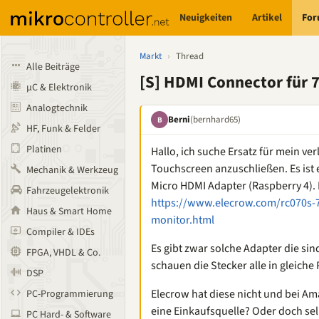
Neuigkeiten
Artikel
Fo
Markt
›
Thread
Alle Beiträge
[S] HDMI Connector für 7
µC & Elektronik
Analogtechnik
Berni
(bernhard65)
B
HF, Funk & Felder
Platinen
Hallo, ich suche Ersatz für mein v
Touchscreen anzuschließen. Es ist
Mechanik & Werkzeug
Micro HDMI Adapter (Raspberry 4). 
Fahrzeugelektronik
https://www.elecrow.com/rc070s-7
Haus & Smart Home
monitor.html
Compiler & IDEs
Es gibt zwar solche Adapter die sind
FPGA, VHDL & Co.
schauen die Stecker alle in gleiche
DSP
Elecrow hat diese nicht und bei Am
PC-Programmierung
eine Einkaufsquelle? Oder doch se
PC Hard- & Software