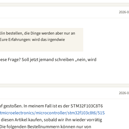
2026-0
lin bestellen, die Dinge werden aber nur an
 Eure Erfahrungen: wird das irgendwie
ese Frage? Soll jetzt jemand schreiben „nein, wird
2026-0
auf gestoßen. In meinem Fall ist es der STM32F103C8T6
tmicroelectronics/microcontroller/stm32f103c8t6/51S
 diesen Artikel kaufen, sobald wir ihn wieder vorrätig
"Die folgenden Bestellnummern können nur von