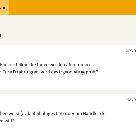
rum
n
2026-0
klin bestellen, die Dinge werden aber nur an
d Eure Erfahrungen: wird das irgendwie geprüft?
2026-0
len willst (evtl. bleihaltiges Lot) oder am Händler der
n will?