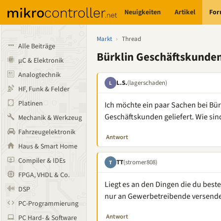
Neuigkeiten
Artikel
Fo
Markt
›
Thread
Alle Beiträge
Bürklin Geschäftskunde
µC & Elektronik
Analogtechnik
L.S.
(lagerschaden)
L
HF, Funk & Felder
Platinen
Ich möchte ein paar Sachen bei Bür
Geschäftskunden geliefert. Wie sin
Mechanik & Werkzeug
Fahrzeugelektronik
Antwort
Haus & Smart Home
Compiler & IDEs
TT
(stromer808)
T
FPGA, VHDL & Co.
Liegt es an den Dingen die du bestel
DSP
nur an Gewerbetreibende versende
PC-Programmierung
Antwort
PC Hard- & Software