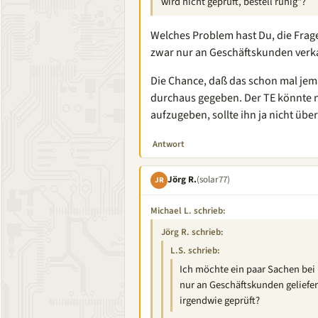
wird nicht geprüft, bestell ruhig“?
Welches Problem hast Du, die Frage
zwar nur an Geschäftskunden verka
Die Chance, daß das schon mal jeman
durchaus gegeben. Der TE könnte na
aufzugeben, sollte ihn ja nicht übe
Antwort
Jörg R.
(solar77)
JR
Michael L. schrieb:
Jörg R. schrieb:
L.S. schrieb:
Ich möchte ein paar Sachen bei 
nur an Geschäftskunden geliefer
irgendwie geprüft?