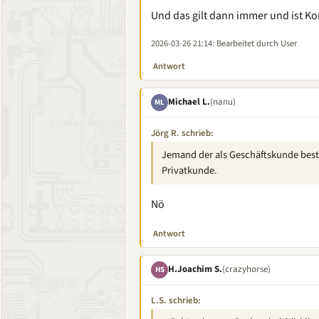
Und das gilt dann immer und ist Ko
2026-03-26 21:14
: Bearbeitet durch User
Antwort
Michael L.
(nanu)
ML
Jörg R. schrieb:
Jemand der als Geschäftskunde best
Privatkunde.
Nö
Antwort
H.Joachim S.
(crazyhorse)
HS
L.S. schrieb: