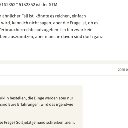
51S2352." 51S2352 ist der STM.
ähnlicher Fall ist, könnte es reichen, einfach
wird, kann ich nicht sagen, aber die Frage ist, ob es
e Verbraucherrechte aufzugeben. Ich bin zwar kein
ieben auszunutzen, aber manche davon sind doch ganz
2026-0
rklin bestellen, die Dinge werden aber nur
 sind Eure Erfahrungen: wird das irgendwie
e Frage? Soll jetzt jemand schreiben „nein,