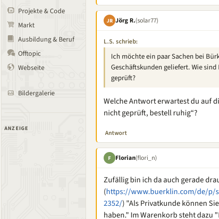
Projekte & Code
Jörg R.
(solar77)
JR
Markt
Ausbildung & Beruf
L.S. schrieb:
Offtopic
Ich möchte ein paar Sachen bei Bürk
Geschäftskunden geliefert. Wie sind
Webseite
geprüft?
Bildergalerie
Welche Antwort erwartest du auf di
nicht geprüft, bestell ruhig“?
ANZEIGE
Antwort
Florian
(flori_n)
F
Zufällig bin ich da auch gerade dr
(
https://www.buerklin.com/de/p/s
2352/
) "Als Privatkunde können Sie
haben." Im Warenkorb steht dazu 