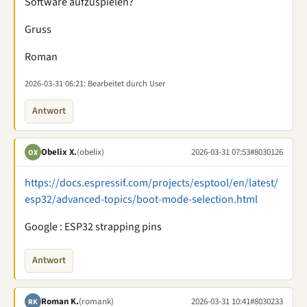
Software aufzuspielen?
Gruss
Roman
2026-03-31 06:21
: Bearbeitet durch User
Antwort
Obelix X.
(obelix)
2026-03-31 07:53
#8030126
OX
https://docs.espressif.com/projects/esptool/en/latest/
esp32/advanced-topics/boot-mode-selection.html
Google : ESP32 strapping pins
Antwort
Roman K.
(romank)
2026-03-31 10:41
#8030233
RK