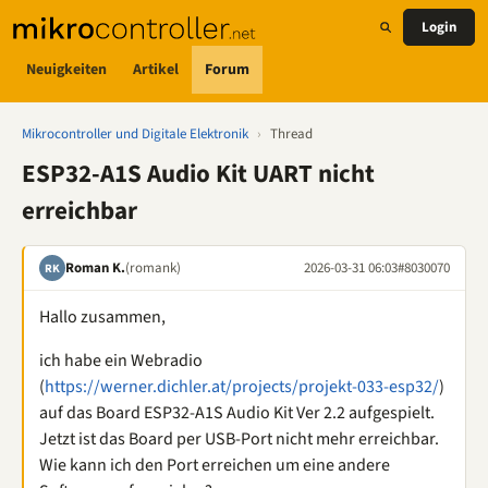
Login
Neuigkeiten
Artikel
Forum
Mikrocontroller und Digitale Elektronik
›
Thread
ESP32-A1S Audio Kit UART nicht
erreichbar
Roman K.
(romank)
2026-03-31 06:03
#8030070
RK
Hallo zusammen,
ich habe ein Webradio
(
https://werner.dichler.at/projects/projekt-033-esp32/
)
auf das Board ESP32-A1S Audio Kit Ver 2.2 aufgespielt.
Jetzt ist das Board per USB-Port nicht mehr erreichbar.
Wie kann ich den Port erreichen um eine andere