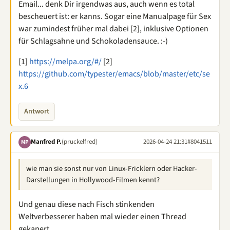
Email... denk Dir irgendwas aus, auch wenn es total
bescheuert ist: er kanns. Sogar eine Manualpage für Sex
war zumindest früher mal dabei [2], inklusive Optionen
für Schlagsahne und Schokoladensauce. :-)
[1]
https://melpa.org/#/
[2]
https://github.com/typester/emacs/blob/master/etc/se
x.6
Antwort
Manfred P.
(pruckelfred)
2026-04-24 21:31
#8041511
MP
wie man sie sonst nur von Linux-Fricklern oder Hacker-
Darstellungen in Hollywood-Filmen kennt?
Und genau diese nach Fisch stinkenden
Weltverbesserer haben mal wieder einen Thread
gekapert.