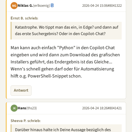
Niklas G.
(erlkoenig)
2026-04-24 15:06
#8041322
NG
Εrnst B. schrieb:
Katastrophe. Wo tippt man das ein, in Edge? und dann auf
das erste Suchergebnis? Oder in den Copilot-Chat?
Man kann auch einfach "Python" in den Copilot-Chat
eingeben und wird dann zum Download des grafischen
Installers geführt, das Endergebnis ist das Gleiche...
Wenn's schnell gehen darf oder für Automatisierung
hilft o.g. PowerShell-Snippet schon.
Antwort
Hans
(ths23)
2026-04-24 18:26
#8041421
H
Sheeva P. schrieb:
Darüber hinaus halte ich Deine Aussage bezüglich des