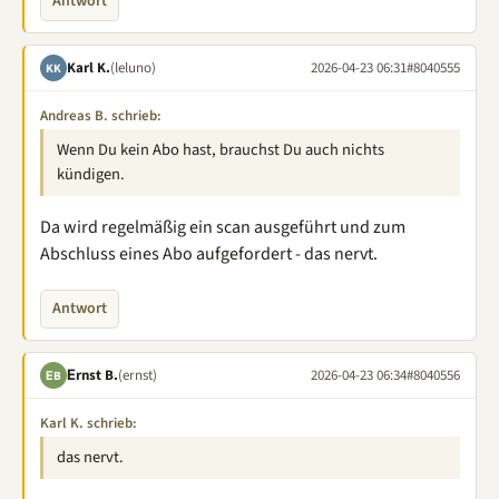
Antwort
Karl K.
(leluno)
2026-04-23 06:31
#8040555
KK
Andreas B. schrieb:
Wenn Du kein Abo hast, brauchst Du auch nichts
kündigen.
Da wird regelmäßig ein scan ausgeführt und zum
Abschluss eines Abo aufgefordert - das nervt.
Antwort
Εrnst B.
(ernst)
2026-04-23 06:34
#8040556
ΕB
Karl K. schrieb:
das nervt.