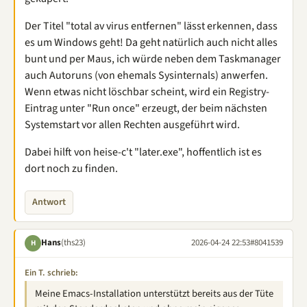
Der Titel "total av virus entfernen" lässt erkennen, dass
es um Windows geht! Da geht natürlich auch nicht alles
bunt und per Maus, ich würde neben dem Taskmanager
auch Autoruns (von ehemals Sysinternals) anwerfen.
Wenn etwas nicht löschbar scheint, wird ein Registry-
Eintrag unter "Run once" erzeugt, der beim nächsten
Systemstart vor allen Rechten ausgeführt wird.
Dabei hilft von heise-c't "later.exe", hoffentlich ist es
dort noch zu finden.
Antwort
Hans
(ths23)
2026-04-24 22:53
#8041539
H
Ein T. schrieb:
Meine Emacs-Installation unterstützt bereits aus der Tüte