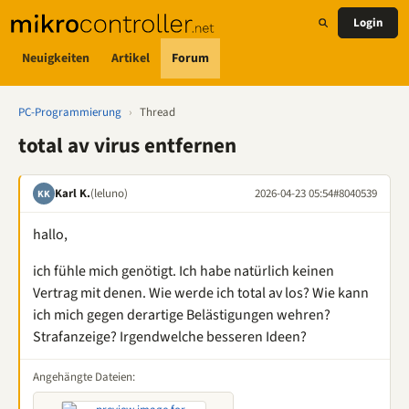
Login
Neuigkeiten
Artikel
Forum
PC-Programmierung
›
Thread
total av virus entfernen
Karl K.
(leluno)
2026-04-23 05:54
#8040539
KK
hallo,
ich fühle mich genötigt. Ich habe natürlich keinen
Vertrag mit denen. Wie werde ich total av los? Wie kann
ich mich gegen derartige Belästigungen wehren?
Strafanzeige? Irgendwelche besseren Ideen?
Angehängte Dateien: