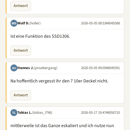
Antwort
Wulf D.
(holler)
2026-05-05 08:53
#8045588
WD
Ist eine Funktion des SSD1306.
Antwort
Hannes J.
(pnuebergang)
2026-05-05 09:05
#8045591
HJ
Na hoffentlich vergesst ihr den 7 10er Deckel nicht.
Antwort
Tobias L.
(tobias_l796)
2026-05-17 19:47
#8050710
TL
mittlerweile ist das Ganze eskaliert und ich nutze nun