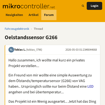
Login
Neuigkeiten
Artikel
Forum
Fahrzeugelektronik
›
Thread
Oelstandssensor G266
Tobias L.
(tobias_l796)
2026-05-03 01:23
#8044668
TL
Hallo zusammen, ich wollte mal kurz ein privates
Projekt vorstellen...
Ein Freund von mir wollte eine simple Auswertung zu
dem Ölstands/temperatursensor (G266) von VAG
haben.. Ursprünglich sollte nur beim Ölstand eine
LED
angehen und bei übertemperatur...
Das Projekt ist ein Wenig ausgeartet... Jetzt hat das Ding