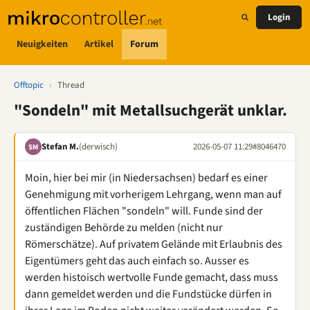
Login
Neuigkeiten
Artikel
Forum
Offtopic
›
Thread
"Sondeln" mit Metallsuchgerät unklar.
Stefan M.
(derwisch)
2026-05-07 11:29
#8046470
SM
Moin, hier bei mir (in Niedersachsen) bedarf es einer
Genehmigung mit vorherigem Lehrgang, wenn man auf
öffentlichen Flächen "sondeln" will. Funde sind der
zuständigen Behörde zu melden (nicht nur
Römerschätze). Auf privatem Gelände mit Erlaubnis des
Eigentümers geht das auch einfach so. Ausser es
werden histoisch wertvolle Funde gemacht, dass muss
dann gemeldet werden und die Fundstücke dürfen in